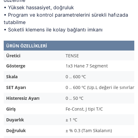
düzeltme
• Yüksek hassasiyet, doğruluk
• Program ve kontrol parametrelerini sürekli hafızada
tutabilme
• Soketli klemens ile kolay bağlantı imkanı
ÜRÜN ÖZELLİKLERİ
Üretici
TENSE
Gösterge
1x3 Hane 7 Segment
Skala
0 .. 600
º
C
SET Ayarı
0 .. 600 ºC (Up.L değeri ile sınırlanab
Histeresiz Ayarı
0 .. 50
º
C
Giriş
Fe-Const, J tipi T/C
Duyarlık
± 1
º
C
Doğruluk
± % 0.3 (Tam Skalanın)