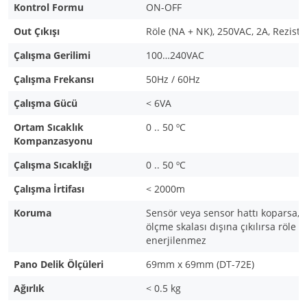
Kontrol Formu
ON-OFF
Out Çıkışı
Röle (NA + NK), 250VAC, 2A, Rezistif
Çalışma Gerilimi
100…240VAC
Çalışma Frekansı
50Hz / 60Hz
Çalışma Gücü
< 6VA
Ortam Sıcaklık
0 .. 50
º
C
Kompanzasyonu
Çalışma Sıcaklığı
0 .. 50
º
C
Çalışma İrtifası
< 2000m
Koruma
Sensör veya sensor hattı koparsa, 
ölçme skalası dışına çıkılırsa röle (o
enerjilenmez
Pano Delik Ölçüleri
69mm x 69mm (DT-72E)
Ağırlık
< 0.5 kg