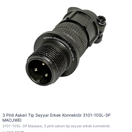
3 Pinli Askeri Tip Seyyar Erkek Konnektör 3101-10SL-3P
MAOJWEI
3101-10SL-3P Maojwei, 3 pinli askeri tip seyyar erkek konnektör.