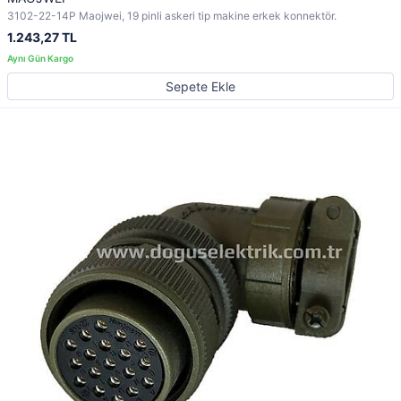
3102-22-14P Maojwei, 19 pinli askeri tip makine erkek konnektör.
1.243,27 TL
Sepete Ekle