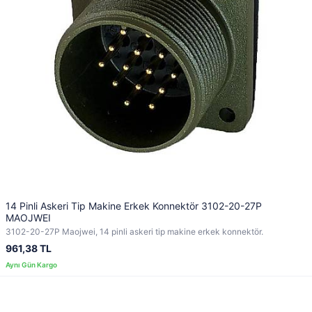
14 Pinli Askeri Tip Makine Erkek Konnektör 3102-20-27P
MAOJWEI
3102-20-27P Maojwei, 14 pinli askeri tip makine erkek konnektör.
961,38 TL