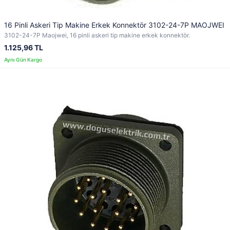
16 Pinli Askeri Tip Makine Erkek Konnektör 3102-24-7P MAOJWEI
3102-24-7P Maojwei, 16 pinli askeri tip makine erkek konnektör.
1.125,96 TL