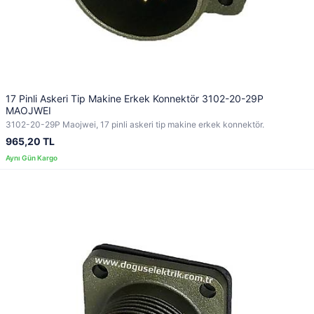
17 Pinli Askeri Tip Makine Erkek Konnektör 3102-20-29P
MAOJWEI
3102-20-29P Maojwei, 17 pinli askeri tip makine erkek konnektör.
965,20 TL