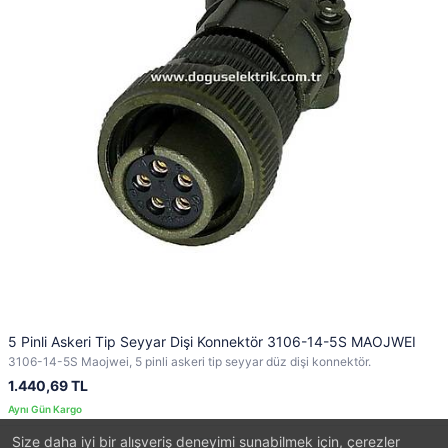
5 Pinli Askeri Tip Seyyar Dişi Konnektör 3106-14-5S MAOJWEI
3106-14-5S Maojwei, 5 pinli askeri tip seyyar düz dişi konnektör.
1.440,69 TL
Size daha iyi bir alışveriş deneyimi sunabilmek için, çerezler