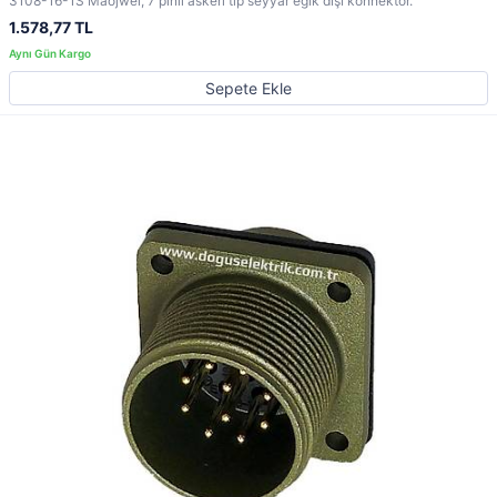
3108-16-1S Maojwei, 7 pinli askeri tip seyyar eğik dişi konnektör.
1.578,77 TL
Sepete Ekle