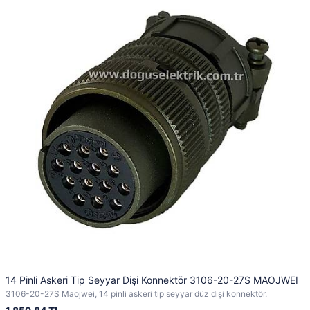
14 Pinli Askeri Tip Seyyar Dişi Konnektör 3106-20-27S MAOJWEI
3106-20-27S Maojwei, 14 pinli askeri tip seyyar düz dişi konnektör.