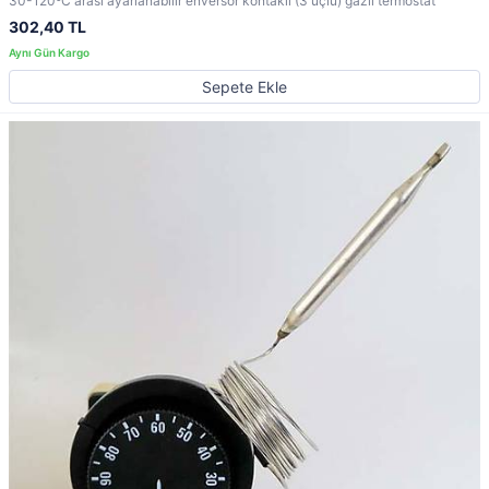
30-120ºC arası ayarlanabilir enversör kontaklı (3 uçlu) gazlı termostat
302,40 TL
Sepete Ekle