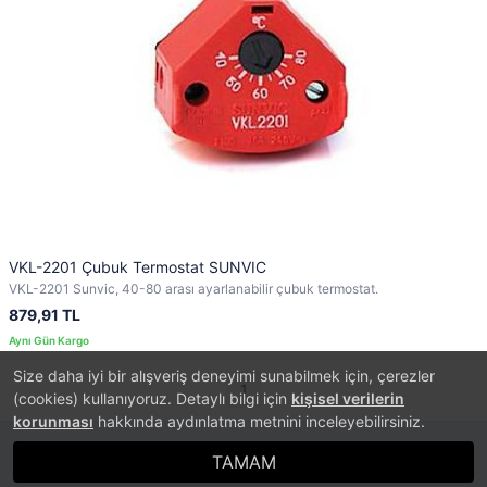
VKL-2201 Çubuk Termostat SUNVIC
VKL-2201 Sunvic, 40-80 arası ayarlanabilir çubuk termostat.
879,91 TL
Size daha iyi bir alışveriş deneyimi sunabilmek için, çerezler
1
(cookies) kullanıyoruz. Detaylı bilgi için
kişisel verilerin
korunması
hakkında aydınlatma metnini inceleyebilirsiniz.
TAMAM
®
PlatinMarket
E-Ticaret Sistemi
İle Hazırlanmıştır.