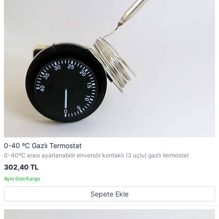
0-40 ºC Gazlı Termostat
0-40ºC arası ayarlanabilir enversör kontaklı (3 uçlu) gazlı termostat
302,40 TL
Sepete Ekle