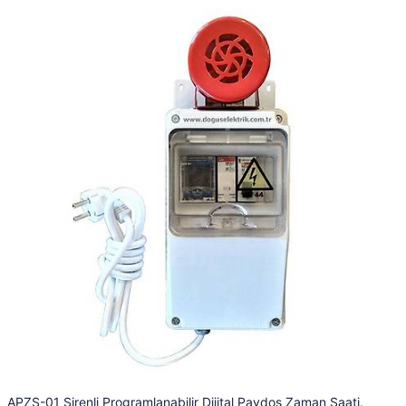
APZS-01 Sirenli Programlanabilir Dijital Paydos Zaman Saati.