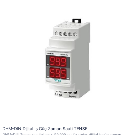
DHM-DIN Dijital İş Güç Zaman Saati TENSE
DHM-DIN Tense, ray tipi, max. 99.999 saat'e kadar, dijital iş güç zaman