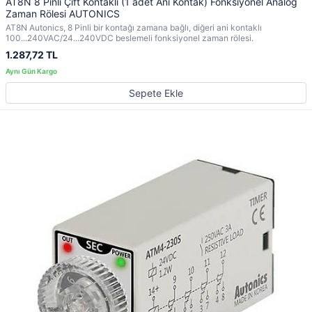
AT8N 8 Pinli Çift Kontaklı (1 adet Ani Kontak) Fonksiyonel Analog
Zaman Rölesi AUTONICS
AT8N Autonics, 8 Pinli bir kontağı zamana bağlı, diğeri ani kontaklı
100...240VAC/24...240VDC beslemeli fonksiyonel zaman rölesi.
1.287,72 TL
Sepete Ekle