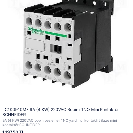
LC1K0910M7 9A (4 KW) 220VAC Bobinli 1NO Mini Kontaktör
SCHNEIDER
9A (4 KW) 220VAC bobin beslemeli 1NO yardımcı kontaklı trifaze mini
kontaktör SCHNEIDER
1.197,50 TL