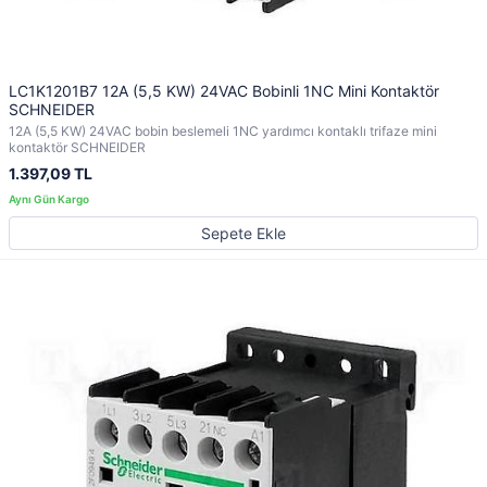
LC1K1201B7 12A (5,5 KW) 24VAC Bobinli 1NC Mini Kontaktör
SCHNEIDER
12A (5,5 KW) 24VAC bobin beslemeli 1NC yardımcı kontaklı trifaze mini
kontaktör SCHNEIDER
1.397,09 TL
Sepete Ekle