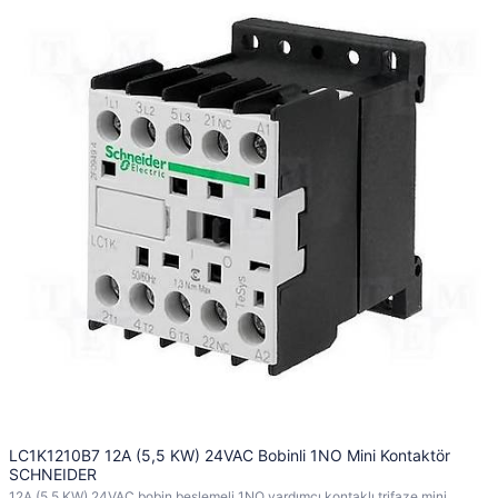
LC1K1210B7 12A (5,5 KW) 24VAC Bobinli 1NO Mini Kontaktör
SCHNEIDER
12A (5,5 KW) 24VAC bobin beslemeli 1NO yardımcı kontaklı trifaze mini