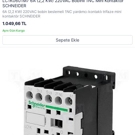
LC1K0601M7 6A (2,2 KW) 220VAC Bobinli 1NC Mini Kontaktör
SCHNEIDER
6A (2,2 KW) 220VAC bobin beslemeli 1NC yardımcı kontaklı trifaze mini
kontaktör SCHNEIDER
1.049,66 TL
Sepete Ekle