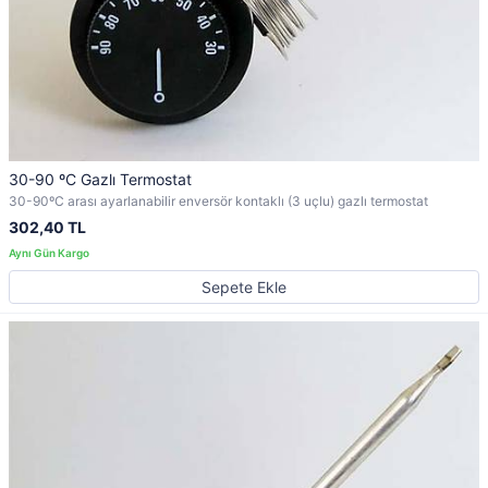
30-90 ºC Gazlı Termostat
30-90ºC arası ayarlanabilir enversör kontaklı (3 uçlu) gazlı termostat
302,40 TL
Sepete Ekle