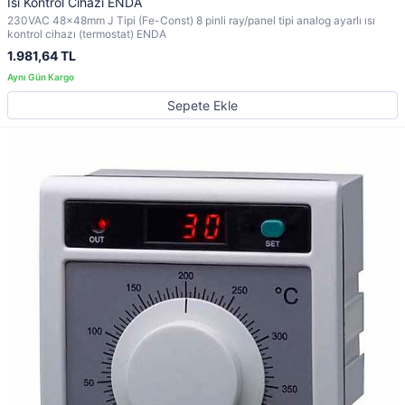
Isı Kontrol Cihazı ENDA
230VAC 48x48mm J Tipi (Fe-Const) 8 pinli ray/panel tipi analog ayarlı ısı
kontrol cihazı (termostat) ENDA
1.981,64 TL
Sepete Ekle