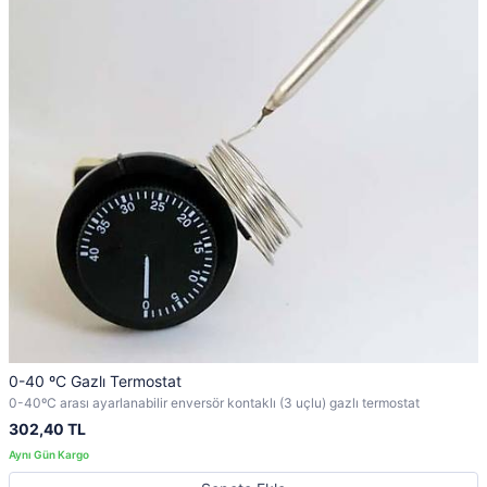
0-40 ºC Gazlı Termostat
0-40ºC arası ayarlanabilir enversör kontaklı (3 uçlu) gazlı termostat
302,40 TL