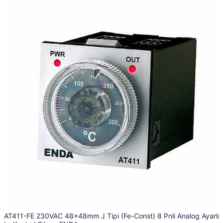
AT411-FE 230VAC 48x48mm J Tipi (Fe-Const) 8 Pnli Analog Ayarlı