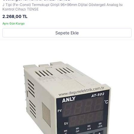
J Tipi (Fe-Const) Termokupl Girişli 96x96mm Dijital Göstergeli Analog Isı
Kontrol Cihazı TENSE
2.268,00 TL
Sepete Ekle