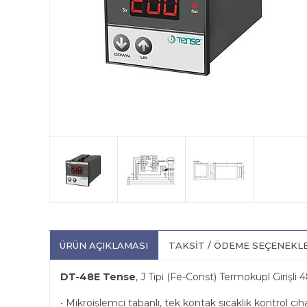
ÜRÜN AÇIKLAMASI
TAKSIT / ÖDEME SEÇENEKL
DT-48E Tense
, J Tipi (Fe-Const) Termokupl Girişli 
• Mikroişlemci tabanlı, tek kontak sıcaklık kontrol cih