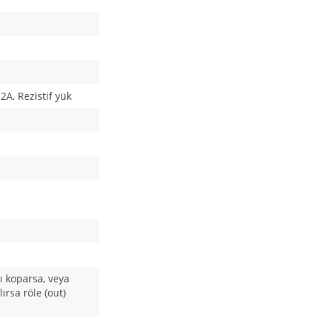
2A, Rezistif yük
ı koparsa, veya
lırsa röle (out)