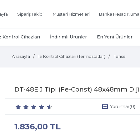
ayfa
Sipariş Takibi
Müşteri Hizmetleri
Banka Hesap Numar
z Kontrol Cihazları
İndirimli Ürünler
En Yeni Ürünler
Anasayfa
Isı Kontrol Cihazları (Termostatlar)
Tense
DT-48E J Tipi (Fe-Const) 48x48mm Dijit
Yorumlar
(0)
1.836,00 TL