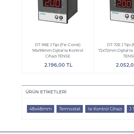
DT-96E J Tipi (Fe-Const)
DT-72E J Tipi 
96x96mm Dijital Isı Kontrol
72x72mm Dijital Isı
Cihazı TENSE
TENS
2.196,00 TL
2.052,
ÜRÜN ETIKETLERI
48x48mm
Termostat
Isı Kontrol Cihazı
J 