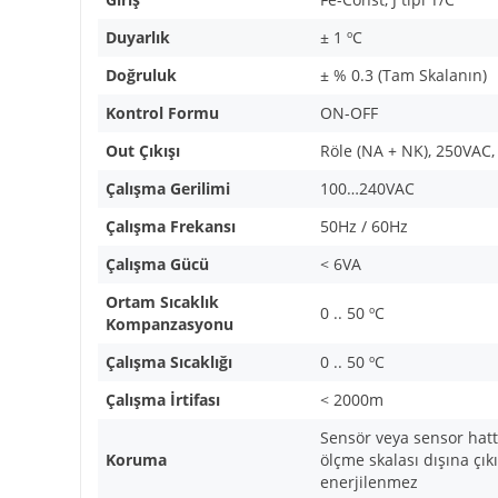
Duyarlık
± 1
º
C
Doğruluk
± % 0.3 (Tam Skalanın)
Kontrol Formu
ON-OFF
Out Çıkışı
Röle (NA + NK), 250VAC, 
Çalışma Gerilimi
100…240VAC
Çalışma Frekansı
50Hz / 60Hz
Çalışma Gücü
< 6VA
Ortam Sıcaklık
0 .. 50
º
C
Kompanzasyonu
Çalışma Sıcaklığı
0 .. 50
º
C
Çalışma İrtifası
< 2000m
Sensör veya sensor hatt
Koruma
ölçme skalası dışına çıkı
enerjilenmez