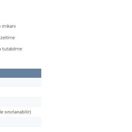
e imkanı
düzeltme
a tutabilme
le sınırlanabilir)