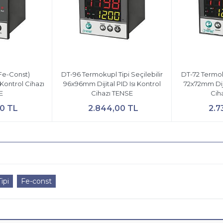
(Fe-Const)
DT-96 Termokupl Tipi Seçilebilir
DT-72 Termoku
 Kontrol Cihazı
96x96mm Dijital PID Isı Kontrol
72x72mm Diji
E
Cihazı TENSE
Cih
00 TL
2.844,00 TL
2.7
Tipi
Fe-const