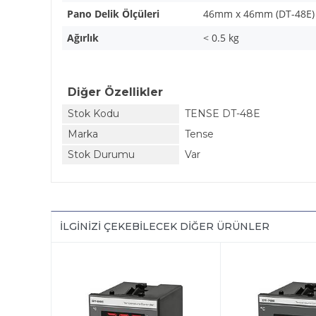
Pano Delik Ölçüleri
46mm x 46mm (DT-48E)
Ağırlık
< 0.5 kg
Diğer Özellikler
Stok Kodu
TENSE DT-48E
Marka
Tense
Stok Durumu
Var
İLGINIZI ÇEKEBILECEK DIĞER ÜRÜNLER