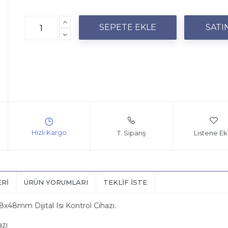
T. Sipariş
Listene Ek
ERI
ÜRÜN YORUMLARI
TEKLIF İSTE
48x48mm Dijital Isı Kontrol Cihazı.
azı