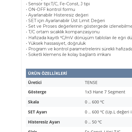
• Sensör tipi:T/C, Fe-Const, J tipi
• ON-OFF kontrol formu
• Ayarlanabilir Histeresiz değeri
• SET için Ayarlanabilir Üst Limit Değeri
• Set ve Proses değerlerinin göstergede izlenebilm
• T/C ortam sıcaklık kompanzasyonu
º
• Hafızada kayıtlı
C/mV dönüşüm tabloları ile eğri 
• Yüksek hassasiyet, doğruluk
• Program ve kontrol parametrelerini sürekli hafızad
• Soketli klemens ile kolay bağlantı imkanı
ÜRÜN ÖZELLİKLERİ
Üretici
TENSE
Gösterge
1x3 Hane 7 Segment
Skala
0 .. 600
º
C
SET Ayarı
0 .. 600 ºC (Up.L değeri i
Histeresiz Ayarı
0 .. 50
º
C
Giriş
Fe-Const, J tipi T/C