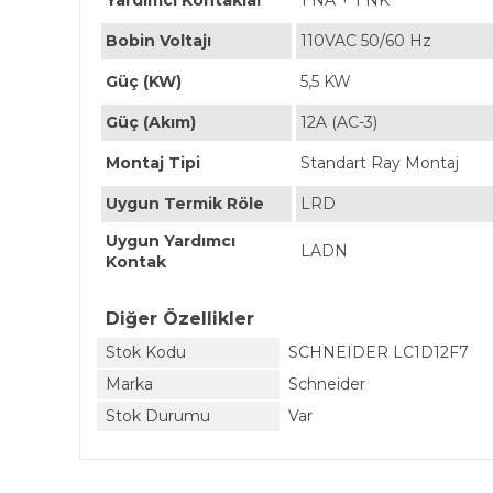
Yardımcı Kontaklar
1 NA + 1 NK
Bobin Voltajı
110VAC 50/60 Hz
Güç (KW)
5,5 KW
Güç (Akım)
12A (AC-3)
Montaj Tipi
Standart Ray Montaj
Uygun Termik Röle
LRD
Uygun Yardımcı
LADN
Kontak
Diğer Özellikler
Stok Kodu
SCHNEIDER LC1D12F7
Marka
Schneider
Stok Durumu
Var