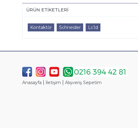
ÜRÜN ETIKETLERI
Kontaktör
Schneider
Lc1d
|
|
Anasayfa
İletişim
Alışveriş Sepetim