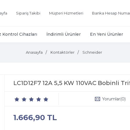
ayfa
Sipariş Takibi
Müşteri Hizmetleri
Banka Hesap Numar
z Kontrol Cihazları
İndirimli Ürünler
En Yeni Ürünler
Anasayfa
Kontaktörler
Schneider
LC1D12F7 12A 5,5 KW 110VAC Bobinli T
Yorumlar
(0)
1.666,90 TL