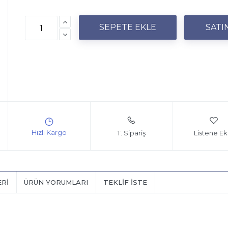
T. Sipariş
Listene Ek
ERI
ÜRÜN YORUMLARI
TEKLIF İSTE