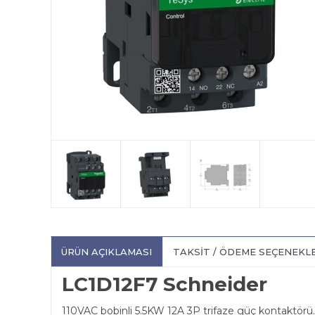
ÜRÜN AÇIKLAMASI
TAKSIT / ÖDEME SEÇENEKL
LC1D12F7 Schneider
110VAC bobinli 5.5KW 12A 3P trifaze güç kontaktörü.