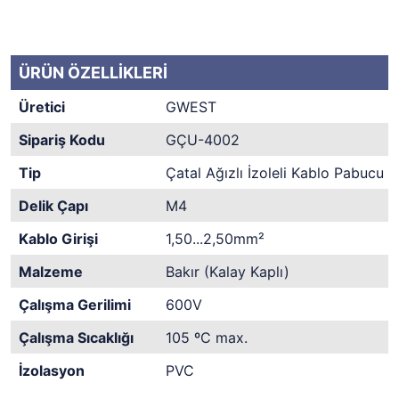
ÜRÜN ÖZELLİKLERİ
Üretici
GWEST
Sipariş Kodu
GÇU-4002
Tip
Çatal Ağızlı İzoleli Kablo Pabucu
Delik Çapı
M4
Kablo Girişi
1,50...2,50mm²
Malzeme
Bakır (Kalay Kaplı)
Çalışma Gerilimi
600V
Çalışma Sıcaklığı
105 ºC max.
İzolasyon
PVC