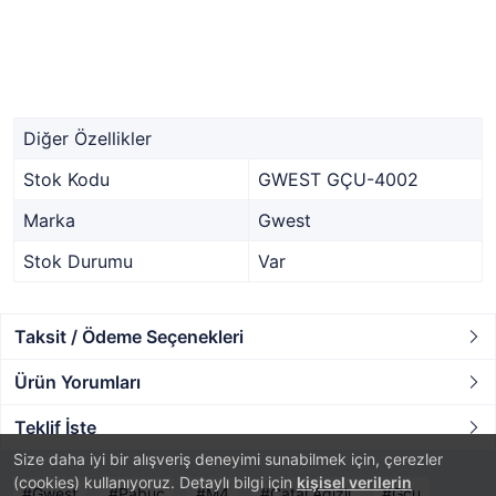
Diğer Özellikler
Stok Kodu
GWEST GÇU-4002
Marka
Gwest
Stok Durumu
Var
Taksit / Ödeme Seçenekleri
Ürün Yorumları
Teklif İste
Size daha iyi bir alışveriş deneyimi sunabilmek için, çerezler
(cookies) kullanıyoruz. Detaylı bilgi için
kişisel verilerin
Gwest
Pabuç
M4
Çatal Ağızlı
Gçu