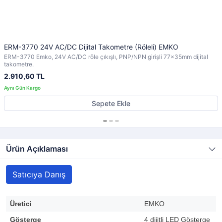
ERM-3770 24V AC/DC Dijital Takometre (Röleli) EMKO
ERM-3770 Emko, 24V AC/DC röle çıkışlı, PNP/NPN girişli 77x35mm dijital
takometre.
2.910,60 TL
Sepete Ekle
Ürün Açıklaması
Satıcıya Danış
Üretici
EMKO
Gösterge
4 dijitli LED Gösterge