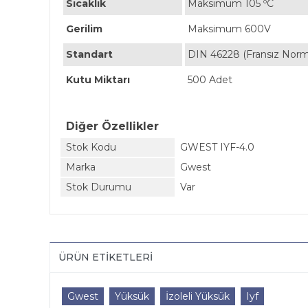
Sıcaklık
Maksimum 105 ºC
Gerilim
Maksimum 600V
Standart
DIN 46228 (Fransız Nor
Kutu Miktarı
500 Adet
Diğer Özellikler
Stok Kodu
GWEST IYF-4.0
Marka
Gwest
Stok Durumu
Var
ÜRÜN ETIKETLERI
Gwest
Yüksük
İzoleli Yüksük
Iyf