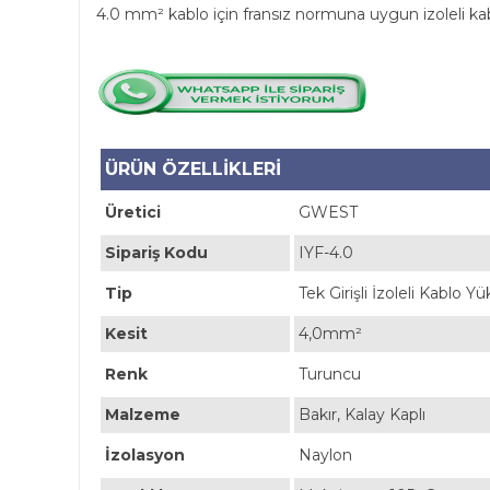
4.0 mm² kablo için fransız normuna uygun izoleli k
ÜRÜN ÖZELLİKLERİ
Üretici
GWEST
Sipariş Kodu
IYF-4.0
Tip
Tek Girişli İzoleli Kablo 
Kesit
4,0mm²
Renk
Turuncu
Malzeme
Bakır, Kalay Kaplı
İzolasyon
Naylon