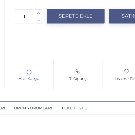
T. Sipariş
Listene Ek
ERI
ÜRÜN YORUMLARI
TEKLIF İSTE