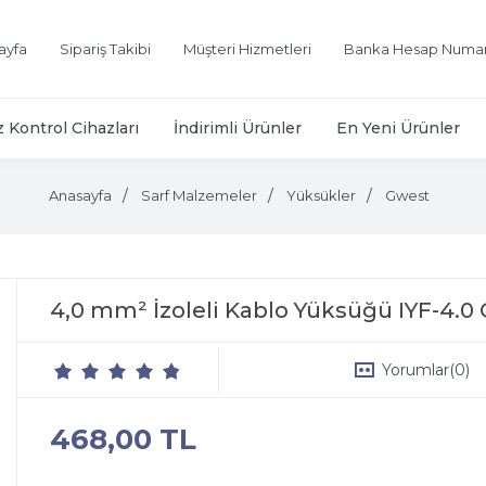
ayfa
Sipariş Takibi
Müşteri Hizmetleri
Banka Hesap Numar
z Kontrol Cihazları
İndirimli Ürünler
En Yeni Ürünler
Anasayfa
Sarf Malzemeler
Yüksükler
Gwest
4,0 mm² İzoleli Kablo Yüksüğü IYF-4.
Yorumlar
(0)
468,00 TL