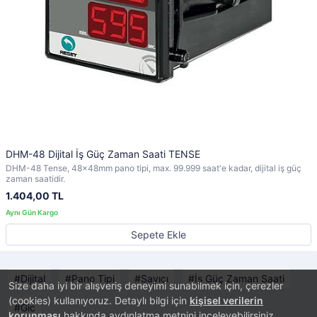
DHM-48 Dijital İş Güç Zaman Saati TENSE
DHM-48 Tense, 48x48mm pano tipi, max. 99.999 saat'e kadar, dijital iş güç
zaman saatidir.
1.404,00 TL
Sepete Ekle
Dijital
Pano Tipi
Sayıcı
İş Güç Zaman Saati
Size daha iyi bir alışveriş deneyimi sunabilmek için, çerezler
(cookies) kullanıyoruz. Detaylı bilgi için
kişisel verilerin
Gic
korunması
hakkında aydınlatma metnini inceleyebilirsiniz.