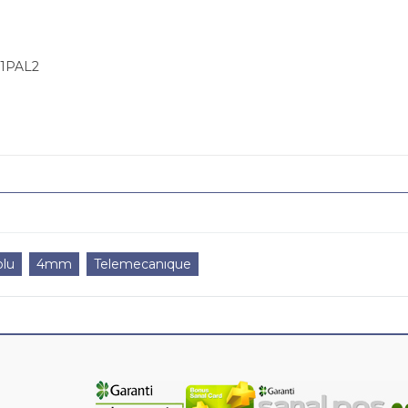
1PAL2
olu
4mm
Telemecanıque