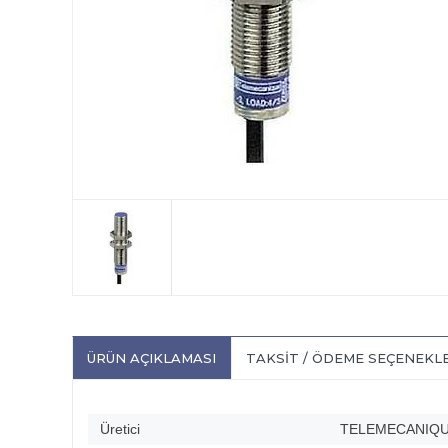
ÜRÜN AÇIKLAMASI
TAKSIT / ÖDEME SEÇENEKL
Üretici
TELEMECANIQ