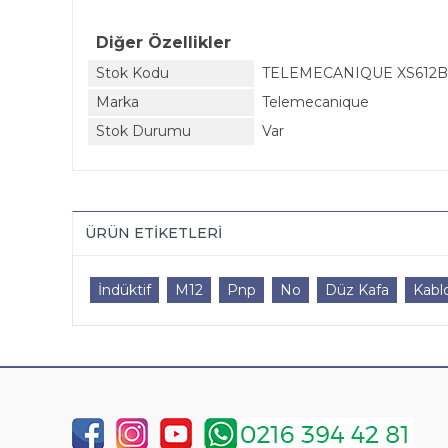
Diğer Özellikler
Stok Kodu
TELEMECANIQUE XS612B
Marka
Telemecanique
Stok Durumu
Var
ÜRÜN ETIKETLERI
İndüktif
M12
Pnp
No
Düz Kafa
Kabl