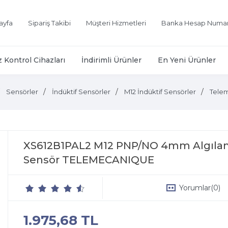
ayfa
Sipariş Takibi
Müşteri Hizmetleri
Banka Hesap Numar
z Kontrol Cihazları
İndirimli Ürünler
En Yeni Ürünler
Sensörler
İndüktif Sensörler
M12 İndüktif Sensörler
Tele
XS612B1PAL2 M12 PNP/NO 4mm Algılama
Sensör TELEMECANIQUE
Yorumlar
(0)
1.975,68 TL