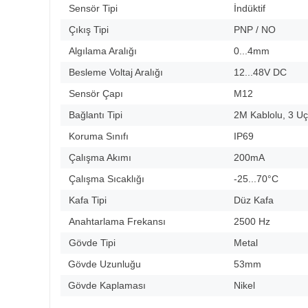
Sensör Tipi
İndüktif
Çıkış Tipi
PNP / NO
Algılama Aralığı
0...4mm
Besleme Voltaj Aralığı
12...48V DC
Sensör Çapı
M12
Bağlantı Tipi
2M Kablolu, 3 Uç
Koruma Sınıfı
IP69
Çalışma Akımı
200mA
Çalışma Sıcaklığı
-25...70°C
Kafa Tipi
Düz Kafa
Anahtarlama Frekansı
2500 Hz
Gövde Tipi
Metal
Gövde Uzunluğu
53mm
Gövde Kaplaması
Nikel