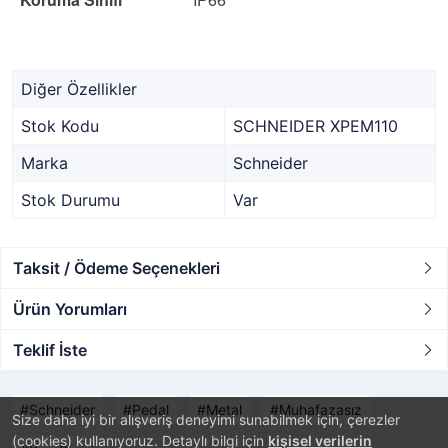
Diğer Özellikler
Stok Kodu
SCHNEIDER XPEM110
Marka
Schneider
Stok Durumu
Var
Taksit / Ödeme Seçenekleri
Ürün Yorumları
Teklif İste
Schneider
Pedal
Metal
Muhafazasız
Size daha iyi bir alışveriş deneyimi sunabilmek için, çerezler
(cookies) kullanıyoruz. Detaylı bilgi için
kişisel verilerin