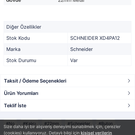
Diğer Özellikler
Stok Kodu
SCHNEIDER XD4PA12
Marka
Schneider
Stok Durumu
Var
Taksit / Ödeme Seçenekleri
Ürün Yorumları
Teklif İste
No
Kalıcı
22mm
Schneider
Buton
Size daha iyi bir alışveriş deneyimi sunabilmek için, çerezler
(cookies) kullanıyoruz. Detaylı bilgi için
kişisel verilerin