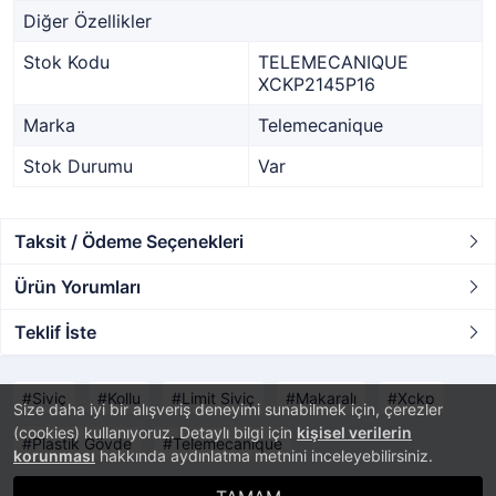
Diğer Özellikler
Stok Kodu
TELEMECANIQUE
XCKP2145P16
Marka
Telemecanique
Stok Durumu
Var
Taksit / Ödeme Seçenekleri
Ürün Yorumları
Teklif İste
Siviç
Kollu
Limit Siviç
Makaralı
Xckp
Size daha iyi bir alışveriş deneyimi sunabilmek için, çerezler
(cookies) kullanıyoruz. Detaylı bilgi için
kişisel verilerin
Plastik Gövde
Telemecanıque
korunması
hakkında aydınlatma metnini inceleyebilirsiniz.