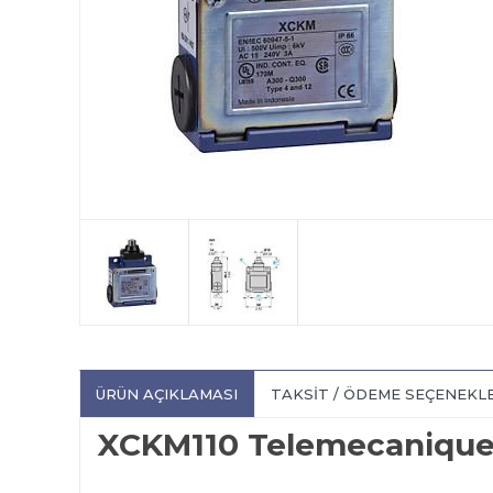
ÜRÜN AÇIKLAMASI
TAKSIT / ÖDEME SEÇENEKL
XCKM110 Telemecaniqu