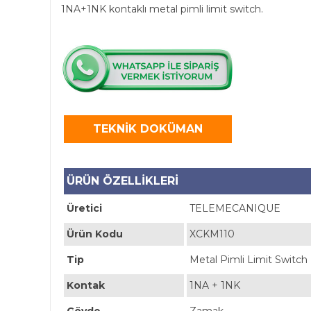
1NA+1NK kontaklı metal pimli limit switch.
TEKNİK DOKÜMAN
ÜRÜN ÖZELLİKLERİ
Üretici
TELEMECANIQUE
Ürün Kodu
XCKM110
Tip
Metal Pimli Limit Switch
Kontak
1NA + 1NK