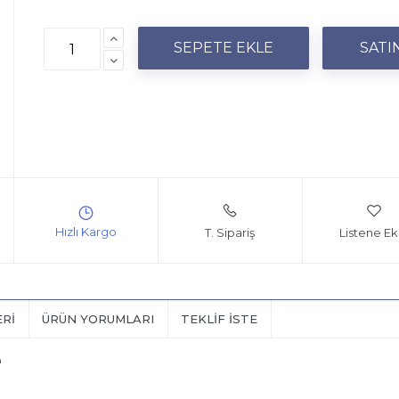
T. Sipariş
Listene Ek
ERI
ÜRÜN YORUMLARI
TEKLIF İSTE
e