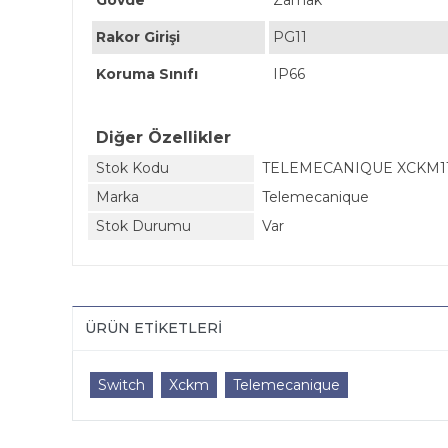
Gövde
Zamak
Rakor Girişi
PG11
Koruma Sınıfı
IP66
Diğer Özellikler
Stok Kodu
TELEMECANIQUE XCKM1
Marka
Telemecanique
Stok Durumu
Var
ÜRÜN ETIKETLERI
Switch
Xckm
Telemecanique