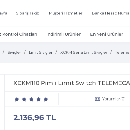
ayfa
Sipariş Takibi
Müşteri Hizmetleri
Banka Hesap Numar
z Kontrol Cihazları
İndirimli Ürünler
En Yeni Ürünler
Siviçler
Limit Siviçler
XCKM Serisi Limit Siviçler
Teleme
XCKM110 Pimli Limit Switch TELEMEC
Yorumlar
(0)
2.136,96 TL