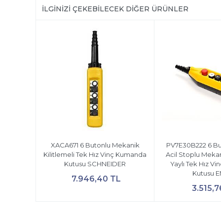
İLGINIZI ÇEKEBILECEK DIĞER ÜRÜNLER
XACA671 6 Butonlu Mekanik
PV7E30B222 6 B
Kilitlemeli Tek Hız Vinç Kumanda
Acil Stoplu Mekan
Kutusu SCHNEIDER
Yaylı Tek Hız V
Kutusu 
7.946,40 TL
3.515,7