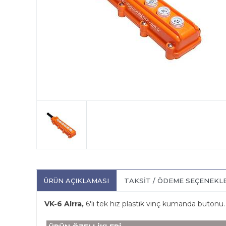
ÜRÜN AÇIKLAMASI
TAKSIT / ÖDEME SEÇENEKL
VK-6 Alrra,
6'lı tek hız plastik vinç kumanda butonu.