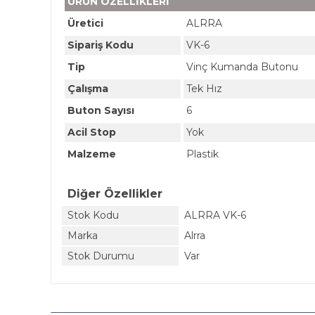
ÜRÜN ÖZELLİKLERİ
Üretici
ALRRA
Sipariş Kodu
VK-6
Tip
Vinç Kumanda Butonu
Çalışma
Tek Hız
Buton Sayısı
6
Acil Stop
Yok
Malzeme
Plastik
Diğer Özellikler
Stok Kodu
ALRRA VK-6
Marka
Alrra
Stok Durumu
Var