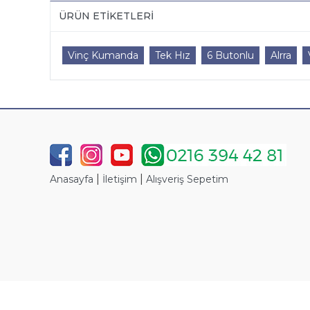
ÜRÜN ETIKETLERI
Vinç Kumanda
Tek Hız
6 Butonlu
Alrra
|
|
Anasayfa
İletişim
Alışveriş Sepetim