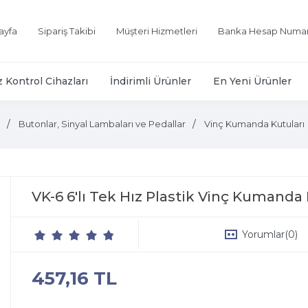
ayfa
Sipariş Takibi
Müşteri Hizmetleri
Banka Hesap Numar
z Kontrol Cihazları
İndirimli Ürünler
En Yeni Ürünler
Butonlar, Sinyal Lambaları ve Pedallar
Vinç Kumanda Kutuları
VK-6 6'lı Tek Hız Plastik Vinç Kumand
Yorumlar
(0)
457,16 TL