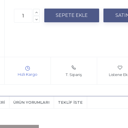
T. Sipariş
Listene Ek
ERI
ÜRÜN YORUMLARI
TEKLIF İSTE