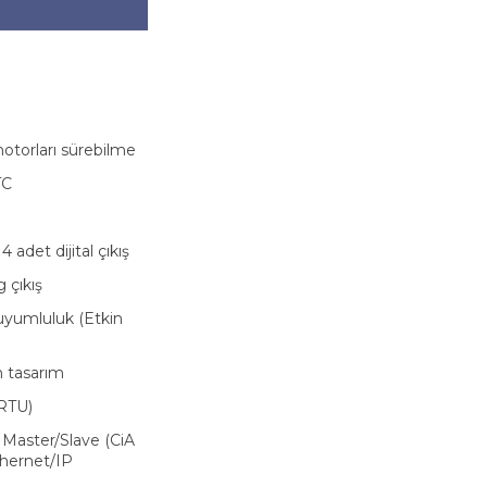
otorları sürebilme
TC
 adet dijital çıkış
 çıkış
uyumluluk (Etkin
n tasarım
RTU)
 Master/Slave (CiA
hernet/IP