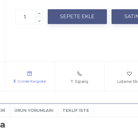
T. Sipariş
Listene Ek
3
ERI
ÜRÜN YORUMLARI
TEKLIF İSTE
a