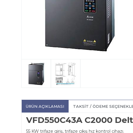
ÜRÜN AÇIKLAMASI
TAKSIT / ÖDEME SEÇENEKL
VFD550C43A C2000 Delt
55 KW trifaze giriş, trifaze çıkış hız kontrol cihazı.