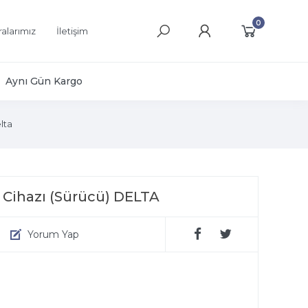
0
alarımız
İletişim
Aynı Gün Kargo
lta
 Cihazı (Sürücü) DELTA
Yorum Yap