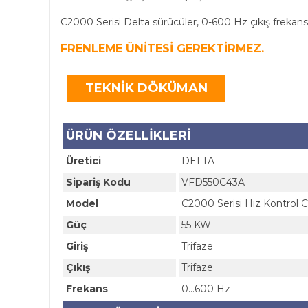
C2000 Serisi Delta sürücüler, 0-600 Hz çıkış frekansı
FRENLEME ÜNİTESİ GEREKTİRMEZ.
TEKNİK DÖKÜMAN
ÜRÜN ÖZELLİKLERİ
Üretici
DELTA
Sipariş Kodu
VFD550C43A
Model
C2000 Serisi Hız Kontrol C
Güç
55 KW
Giriş
Trifaze
Çıkış
Trifaze
Frekans
0...600 Hz