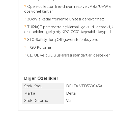
?
Open-collector, line-driver, resolver, ABZ/UVW 
opsiyonel kartlar
?
30kW’a kadar frenleme ünitesi gerektirmez
?
TÜRKÇE parametre açıklamalı, çoklu dil destekli, ku
eklenebilen, gelişmiş KPC-CC01 taşınabilir keypad
?
STO-Safety Torq Off güvenlik fonksiyonu
?
IP20 Koruma
?
CE, UL ve cUL uluslararası standartları destekler.
Diğer Özellikler
Stok Kodu
DELTA VFD550C43A
Marka
Delta
Stok Durumu
Var