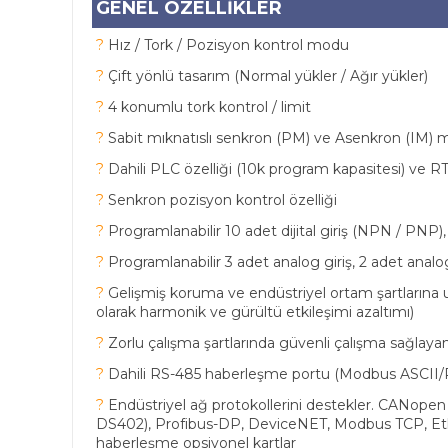
GENEL ÖZELLİKLER
?
Hız / Tork / Pozisyon kontrol modu
?
Çift yönlü tasarım (Normal yükler / Ağır yükler)
?
4 konumlu tork kontrol / limit
?
Sabit mıknatıslı senkron (PM) ve Asenkron (IM) m
?
Dahili PLC özelliği (10k program kapasitesi) ve R
?
Senkron pozisyon kontrol özelliği
?
Programlanabilir 10 adet dijital giriş (NPN / PNP), 4
?
Programlanabilir 3 adet analog giriş, 2 adet analog
?
Gelişmiş koruma ve endüstriyel ortam şartlarına 
olarak harmonik ve gürültü etkileşimi azaltımı)
?
Zorlu çalışma şartlarında güvenli çalışma sağlaya
?
Dahili RS-485 haberleşme portu (Modbus ASCII/
?
Endüstriyel ağ protokollerini destekler. CANopen
DS402), Profibus-DP, DeviceNET, Modbus TCP, Et
haberleşme opsiyonel kartlar