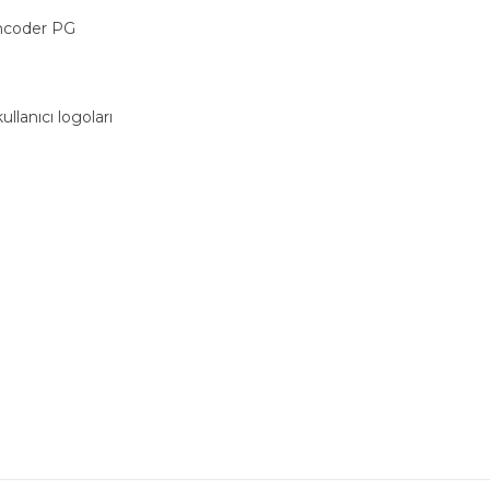
encoder PG
llanıcı logoları