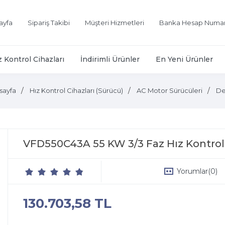
ayfa
Sipariş Takibi
Müşteri Hizmetleri
Banka Hesap Numar
z Kontrol Cihazları
İndirimli Ürünler
En Yeni Ürünler
sayfa
Hız Kontrol Cihazları (Sürücü)
AC Motor Sürücüleri
De
VFD550C43A 55 KW 3/3 Faz Hız Kontrol
Yorumlar
(0)
130.703,58 TL