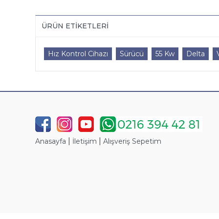
ÜRÜN ETIKETLERI
Hız Kontrol Cihazı
Sürücü
55 Kw
Delta
|
|
Anasayfa
İletişim
Alışveriş Sepetim