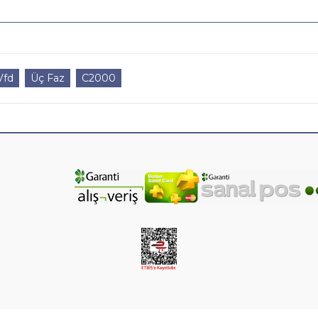
Vfd
Üç Faz
C2000