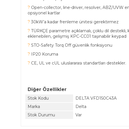
?
Open-collector, line-driver, resolver, ABZ/UVW 
opsiyonel kartlar
?
30kW’a kadar frenleme ünitesi gerektirmez
?
TÜRKÇE parametre açıklamalı, çoklu dil destekli, ku
eklenebilen, gelişmiş KPC-CC01 taşınabilir keypad
?
STO-Safety Torq Off güvenlik fonksiyonu
?
IP20 Koruma
?
CE, UL ve cUL uluslararası standartları destekler.
Diğer Özellikler
Stok Kodu
DELTA VFD150C43A
Marka
Delta
Stok Durumu
Var