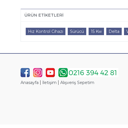
ÜRÜN ETIKETLERI
Hız Kontrol Cihazı
Sürücü
15 Kw
Delta
|
|
Anasayfa
İletişim
Alışveriş Sepetim