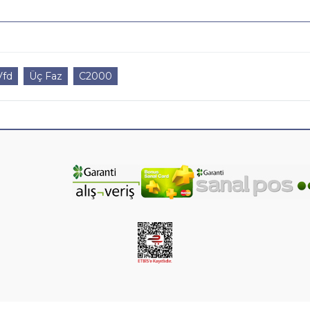
Vfd
Üç Faz
C2000