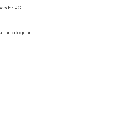
encoder PG
llanıcı logoları