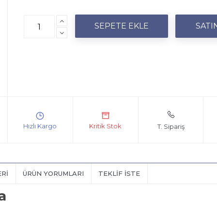
T. Sipariş
ERI
ÜRÜN YORUMLARI
TEKLIF İSTE
a