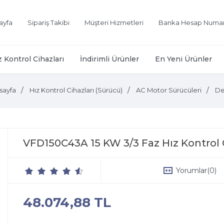
ayfa
Sipariş Takibi
Müşteri Hizmetleri
Banka Hesap Numar
z Kontrol Cihazları
İndirimli Ürünler
En Yeni Ürünler
sayfa
Hız Kontrol Cihazları (Sürücü)
AC Motor Sürücüleri
De
VFD150C43A 15 KW 3/3 Faz Hız Kontrol 
Yorumlar
(0)
48.074,88 TL