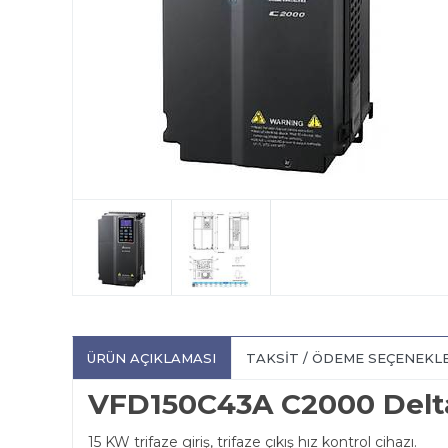
ÜRÜN AÇIKLAMASI
TAKSIT / ÖDEME SEÇENEKL
VFD150C43A C2000 Delt
15 KW trifaze giriş, trifaze çıkış hız kontrol cihazı.