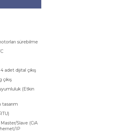
otorları sürebilme
TC
 adet dijital çıkış
 çıkış
uyumluluk (Etkin
n tasarım
RTU)
 Master/Slave (CiA
hernet/IP