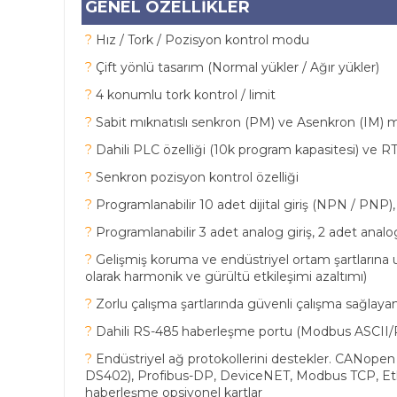
GENEL ÖZELLİKLER
?
Hız / Tork / Pozisyon kontrol modu
?
Çift yönlü tasarım (Normal yükler / Ağır yükler)
?
4 konumlu tork kontrol / limit
?
Sabit mıknatıslı senkron (PM) ve Asenkron (IM) m
?
Dahili PLC özelliği (10k program kapasitesi) ve R
?
Senkron pozisyon kontrol özelliği
?
Programlanabilir 10 adet dijital giriş (NPN / PNP), 4
?
Programlanabilir 3 adet analog giriş, 2 adet analog
?
Gelişmiş koruma ve endüstriyel ortam şartlarına 
olarak harmonik ve gürültü etkileşimi azaltımı)
?
Zorlu çalışma şartlarında güvenli çalışma sağlaya
?
Dahili RS-485 haberleşme portu (Modbus ASCII/
?
Endüstriyel ağ protokollerini destekler. CANopen
DS402), Profibus-DP, DeviceNET, Modbus TCP, Et
haberleşme opsiyonel kartlar