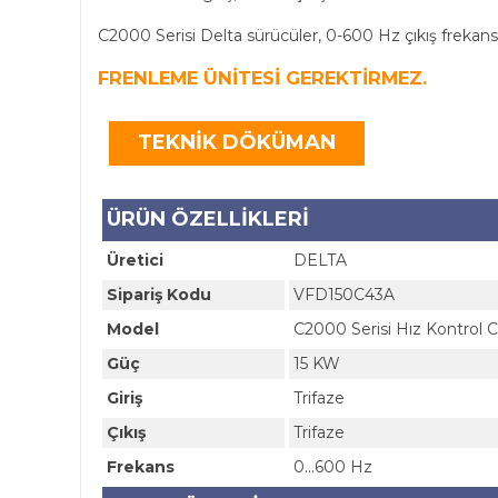
C2000 Serisi Delta sürücüler, 0-600 Hz çıkış frekansı
FRENLEME ÜNİTESİ GEREKTİRMEZ.
TEKNİK DÖKÜMAN
ÜRÜN ÖZELLİKLERİ
Üretici
DELTA
Sipariş Kodu
VFD150C43A
Model
C2000 Serisi Hız Kontrol C
Güç
15 KW
Giriş
Trifaze
Çıkış
Trifaze
Frekans
0...600 Hz