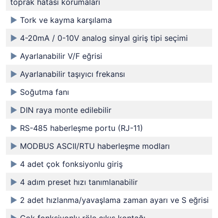
toprak hatası korumaları
►
Tork ve kayma karşılama
►
4-20mA / 0-10V analog sinyal giriş tipi seçimi
►
Ayarlanabilir V/F eğrisi
►
Ayarlanabilir taşıyıcı frekansı
►
Soğutma fanı
►
DIN raya monte edilebilir
►
RS-485 haberleşme portu (RJ-11)
►
MODBUS ASCII/RTU haberleşme modları
►
4 adet çok fonksiyonlu giriş
►
4 adım preset hızı tanımlanabilir
►
2 adet hızlanma/yavaşlama zaman ayarı ve S eğrisi