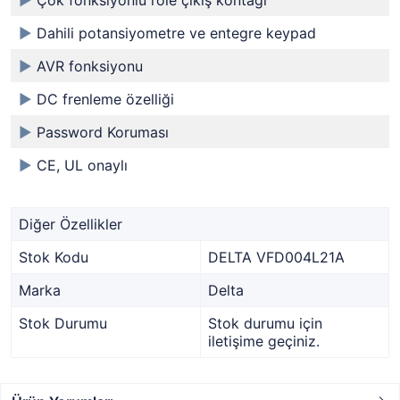
►
Çok fonksiyonlu röle çıkış kontağı
►
Dahili potansiyometre ve entegre keypad
►
AVR fonksiyonu
►
DC frenleme özelliği
►
Password Koruması
►
CE, UL onaylı
Diğer Özellikler
Stok Kodu
DELTA VFD004L21A
Marka
Delta
Stok Durumu
Stok durumu için
iletişime geçiniz.