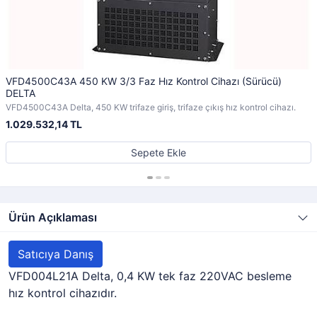
VFD4500C43A 450 KW 3/3 Faz Hız Kontrol Cihazı (Sürücü)
DELTA
VFD4500C43A Delta, 450 KW trifaze giriş, trifaze çıkış hız kontrol cihazı.
1.029.532,14 TL
Sepete Ekle
Ürün Açıklaması
Satıcıya Danış
VFD004L21A Delta, 0,4 KW tek faz 220VAC besleme
hız kontrol cihazıdır.