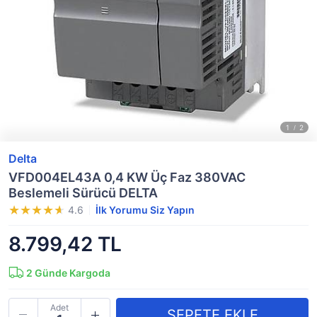
Delta
VFD004EL43A 0,4 KW Üç Faz 380VAC
Beslemeli Sürücü DELTA
4.6
İlk Yorumu Siz Yapın
8.799,42 TL
2
Günde Kargoda
Adet