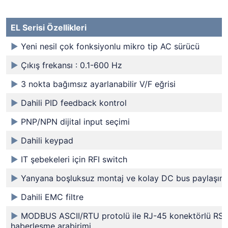
EL Serisi Özellikleri
►
Yeni nesil çok fonksiyonlu mikro tip AC sürücü
►
Çıkış frekansı : 0.1-600 Hz
►
3 nokta bağımsız ayarlanabilir V/F eğrisi
►
Dahili PID feedback kontrol
►
PNP/NPN dijital input seçimi
►
Dahili keypad
►
IT şebekeleri için RFI switch
►
Yanyana boşluksuz montaj ve kolay DC bus paylaşım
►
Dahili EMC filtre
►
MODBUS ASCII/RTU protolü ile RJ-45 konektörlü RS
haberleşme arabirimi