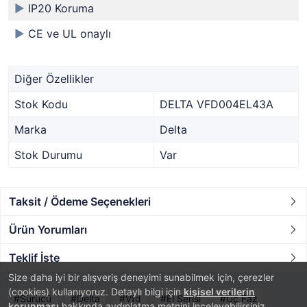
►
IP20 Koruma
►
CE ve UL onaylı
Diğer Özellikler
Stok Kodu
DELTA VFD004EL43A
Marka
Delta
Stok Durumu
Var
Taksit / Ödeme Seçenekleri
Ürün Yorumları
Teklif İste
Size daha iyi bir alışveriş deneyimi sunabilmek için, çerezler
(cookies) kullanıyoruz. Detaylı bilgi için
kişisel verilerin
Sürücü
Delta
Vfd
El Serisi
Üç Faz
korunması
hakkında aydınlatma metnini inceleyebilirsiniz.