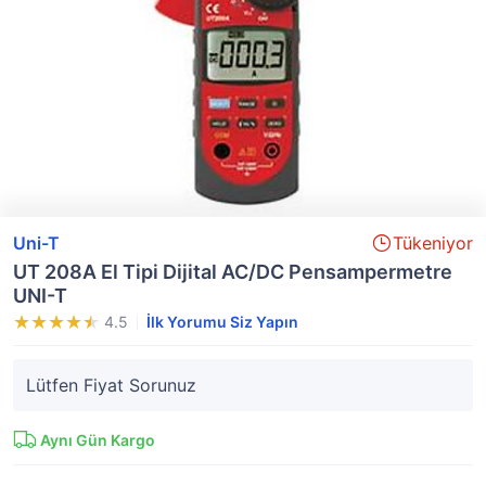
Uni-T
Tükeniyor
UT 208A El Tipi Dijital AC/DC Pensampermetre
UNI-T
4.5
İlk Yorumu Siz Yapın
Lütfen Fiyat Sorunuz
Aynı Gün Kargo