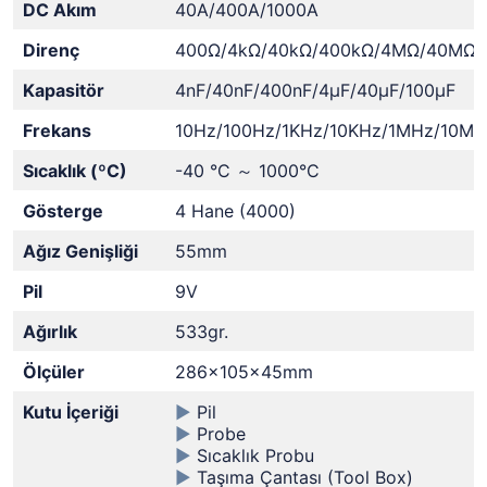
DC Akım
40A/400A/1000A
Direnç
400Ω/4kΩ/40kΩ/400kΩ/4MΩ/40MΩ
Kapasitör
4nF/40nF/400nF/4μF/40μF/100μF
Frekans
10Hz/100Hz/1KHz/10KHz/1MHz/10MH
Sıcaklık (ºC)
-40 °C ～ 1000°C
Gösterge
4 Hane (4000)
Ağız Genişliği
55mm
Pil
9V
Ağırlık
533gr.
Ölçüler
286x105x45mm
Kutu İçeriği
►
Pil
►
Probe
►
Sıcaklık Probu
►
Taşıma Çantası (Tool Box)