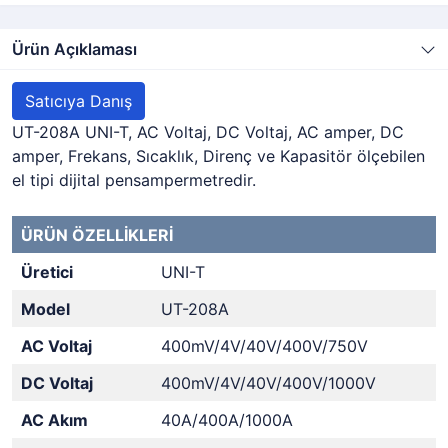
Ürün Açıklaması
Satıcıya Danış
UT-208A UNI-T, AC Voltaj, DC Voltaj, AC amper, DC
amper, Frekans, Sıcaklık, Direnç ve Kapasitör ölçebilen
el tipi dijital pensampermetredir.
ÜRÜN ÖZELLİKLERİ
Üretici
UNI-T
Model
UT-208A
AC Voltaj
400mV/4V/40V/400V/750V
DC Voltaj
400mV/4V/40V/400V/1000V
AC Akım
40A/400A/1000A