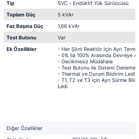
Tip
SVC - Endüktif Yük Sürüücüsü
Toplam Güç
5 kVAr
Faz Başına Güç
1,66 kVAr
Test Butonu
Var
Ek Özellikler
- Her Şönt Reaktör için Ayrı Termik
- 0% ila 100% Arasında Devreye A
- Gecikmesiz Müdahale
- Test Butonu ile Sistemi Deneme 
- Thermal ve Durum Bildirim Ledler
- T1, T2 ve T3 için Ayrı Sürme Bild
Ledi
Diğer Özellikler