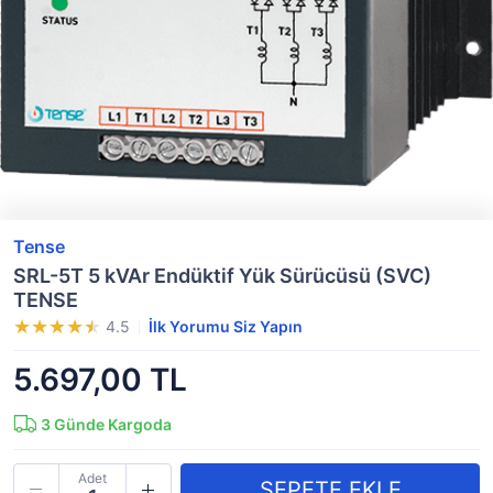
Tense
SRL-5T 5 kVAr Endüktif Yük Sürücüsü (SVC)
TENSE
4.5
İlk Yorumu Siz Yapın
5.697,00 TL
3
Günde Kargoda
Adet