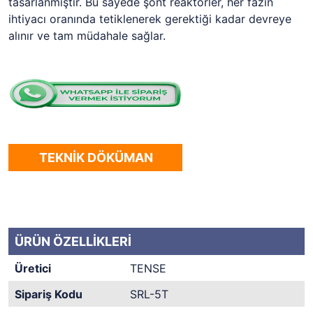
tasarlanmıştır. Bu sayede şönt reaktörler, her fazın
ihtiyacı oranında tetiklenerek gerektiği kadar devreye
alınır ve tam müdahale sağlar.
TEKNİK DÖKÜMAN
ÜRÜN ÖZELLİKLERİ
Üretici
TENSE
Sipariş Kodu
SRL-5T