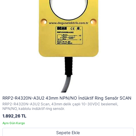
RRP2-R4320N-A3U2 43mm NPN/NO İndüktif Ring Sensör SCAN
RRP2-R4320N-A3U2 Scan, 43mm delik çaplı 10-30VDC beslemeli,
NPN/NO, kablolu indüktif ring sensör.
1.892,26 TL
Sepete Ekle