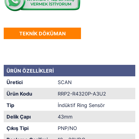
TEKNİK DÖKÜMAN
ÜRÜN ÖZELLİKLERİ
Üretici
SCAN
Ürün Kodu
RRP2-R4320P-A3U2
Tip
İndüktif Ring Sensör
Delik Çapı
43mm
Çıkış Tipi
PNP/NO