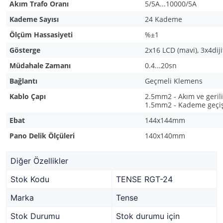
Akım Trafo Oranı
5/5A...10000/5A
Kademe Sayısı
24 Kademe
Ölçüm Hassasiyeti
%±1
Gösterge
2x16 LCD (mavi), 3x4diji
Müdahale Zamanı
0.4...20sn
Bağlantı
Geçmeli Klemens
Kablo Çapı
2.5mm2 - Akım ve gerili
1.5mm2 - Kademe geçiş
Ebat
144x144mm
Pano Delik Ölçüleri
140x140mm
Diğer Özellikler
Stok Kodu
TENSE RGT-24
Marka
Tense
Stok Durumu
Stok durumu için