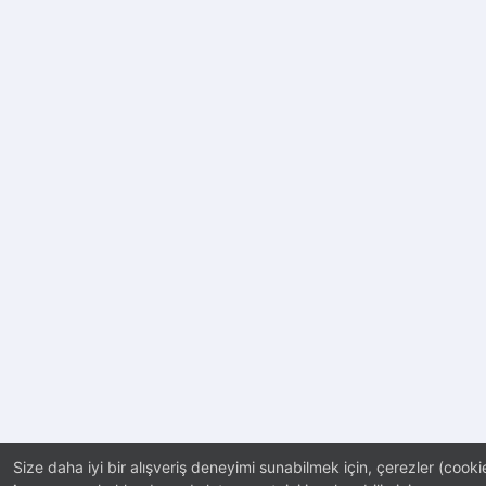
Size daha iyi bir alışveriş deneyimi sunabilmek için, çerezler (cookie