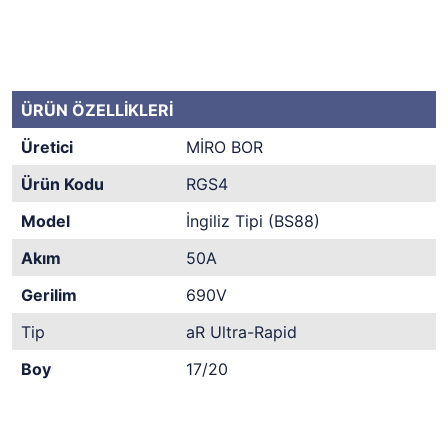
ÜRÜN ÖZELLİKLERİ
Üretici
MİRO BOR
Ürün Kodu
RGS4
Model
İngiliz Tipi (BS88)
Akım
50A
Gerilim
690V
Tip
aR Ultra-Rapid
Boy
17/20