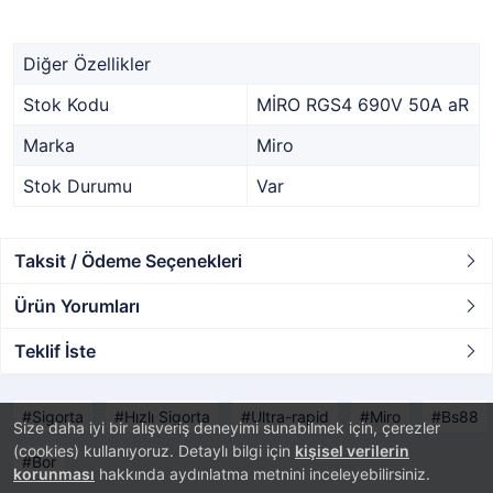
Diğer Özellikler
Stok Kodu
MİRO RGS4 690V 50A aR
Marka
Miro
Stok Durumu
Var
Taksit / Ödeme Seçenekleri
Ürün Yorumları
Teklif İste
Sigorta
Hızlı Sigorta
Ultra-rapid
Miro
Bs88
Size daha iyi bir alışveriş deneyimi sunabilmek için, çerezler
(cookies) kullanıyoruz. Detaylı bilgi için
kişisel verilerin
Bor
korunması
hakkında aydınlatma metnini inceleyebilirsiniz.