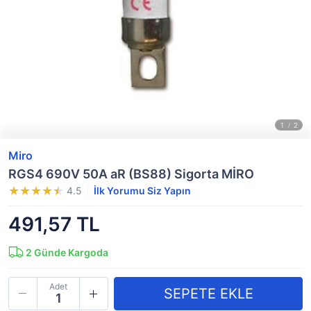
Miro
RGS4 690V 50A aR (BS88) Sigorta MİRO
4.5
İlk Yorumu Siz Yapın
491,57 TL
2
Günde Kargoda
Adet