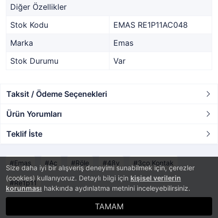
Diğer Özellikler
Stok Kodu
EMAS RE1P11AC048
Marka
Emas
Stok Durumu
Var
Taksit / Ödeme Seçenekleri
Ürün Yorumları
Teklif İste
Emas
Ac
Röle
48v
3co Kontak
Size daha iyi bir alışveriş deneyimi sunabilmek için, çerezler
(cookies) kullanıyoruz. Detaylı bilgi için
kişisel verilerin
Re1p11
korunması
hakkında aydınlatma metnini inceleyebilirsiniz.
TAMAM
®
PlatinMarket
E-Ticaret Sistemi
İle Hazırlanmıştır.