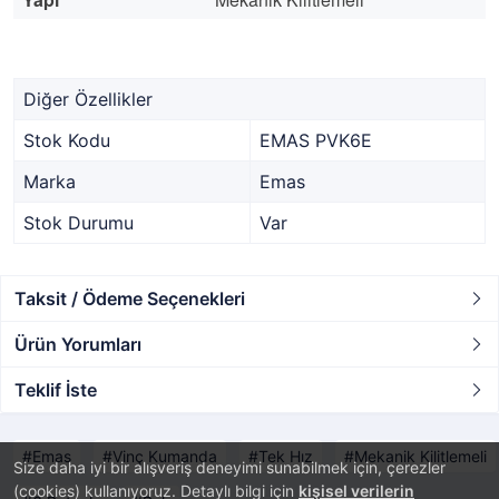
Diğer Özellikler
Stok Kodu
EMAS PVK6E
Marka
Emas
Stok Durumu
Var
Taksit / Ödeme Seçenekleri
Ürün Yorumları
Teklif İste
Emas
Vinç Kumanda
Tek Hız
Mekanik Kilitlemeli
Size daha iyi bir alışveriş deneyimi sunabilmek için, çerezler
(cookies) kullanıyoruz. Detaylı bilgi için
kişisel verilerin