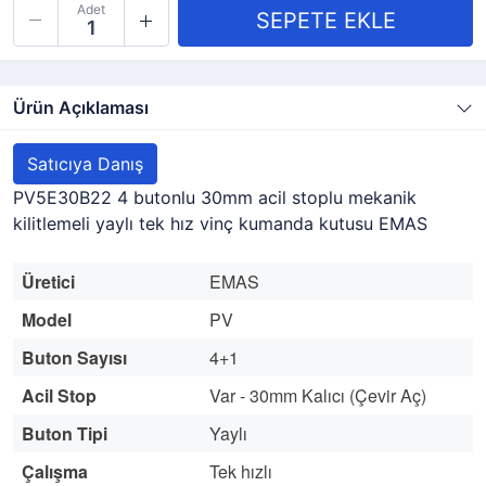
Adet
Ürün Açıklaması
Satıcıya Danış
PV5E30B22 4 butonlu 30mm acil stoplu mekanik
kilitlemeli yaylı tek hız vinç kumanda kutusu EMAS
Üretici
EMAS
Model
PV
Buton Sayısı
4+1
Acil Stop
Var - 30mm Kalıcı (Çevir Aç)
Buton Tipi
Yaylı
Çalışma
Tek hızlı