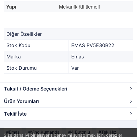
Yapı
Mekanik Kilitlemeli
Diğer Özellikler
Stok Kodu
EMAS PV5E30B22
Marka
Emas
Stok Durumu
Var
Taksit / Ödeme Seçenekleri
Ürün Yorumları
Teklif İste
Emas
Vinç Kumanda
4 Butonlu
Tek Hız
Size daha iyi bir alışveriş deneyimi sunabilmek için, çerezler