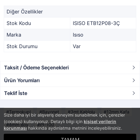
Diğer Özellikler
Stok Kodu
ISISO ETB12P08-3Ç
Marka
Isıso
Stok Durumu
Var
Taksit / Ödeme Seçenekleri
Ürün Yorumları
Teklif İste
Termokupl
Bayonet
3mt Kablolu
12mm Kafa
Size daha iyi bir alışveriş deneyimi sunabilmek için, çerezler
(cookies) kullanıyoruz. Detaylı bilgi için
kişisel verilerin
8mm Boy
Pt-100
korunması
hakkında aydınlatma metnini inceleyebilirsiniz.
TAMAM