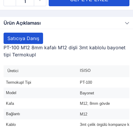
Ürün Açıklaması
Satıcıya Danış
PT-100 M12 8mm kafalı M12 dişli 3mt kablolu bayonet
tipi Termokupl
ISISO
Üretici
Termokupl Tipi
PT-100
Model
Bayonet
Kafa
M12, 8mm gövde
Bağlantı
M12
Kablo
3mt çelik örgülü kompanze kab