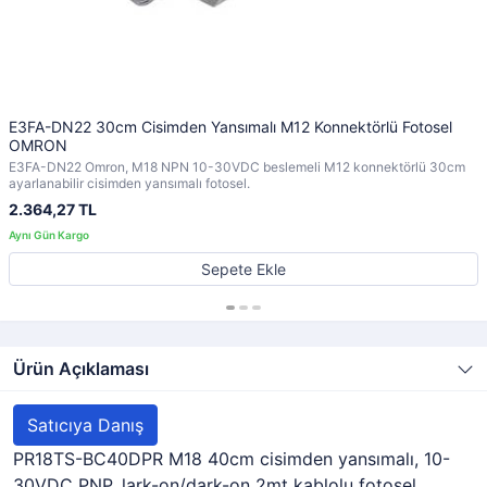
E3FA-DN22 30cm Cisimden Yansımalı M12 Konnektörlü Fotosel
OMRON
E3FA-DN22 Omron, M18 NPN 10-30VDC beslemeli M12 konnektörlü 30cm
ayarlanabilir cisimden yansımalı fotosel.
2.364,27 TL
Sepete Ekle
Ürün Açıklaması
Satıcıya Danış
PR18TS-BC40DPR M18 40cm cisimden yansımalı, 10-
30VDC PNP, lark-on/dark-on 2mt kablolu fotosel