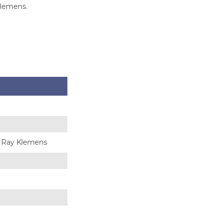
 klemens.
lı Ray Klemens