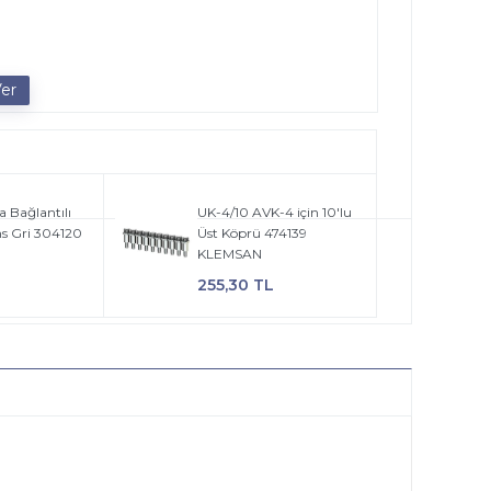
a Bağlantılı
UK-4/10 AVK-4 için 10'lu
s Gri 304120
Üst Köprü 474139
KLEMSAN
255,30 TL