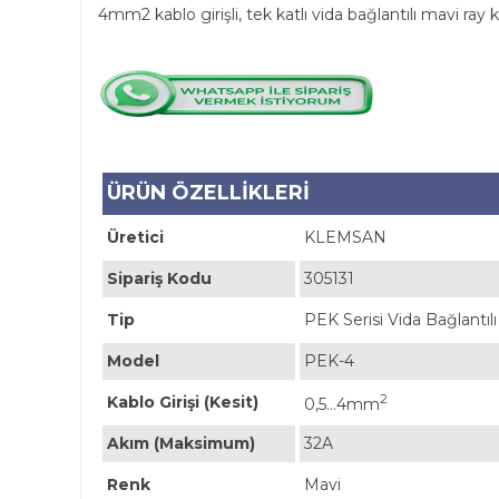
4mm2 kablo girişli, tek katlı vida bağlantılı mavi ray
ÜRÜN ÖZELLİKLERİ
Üretici
KLEMSAN
Sipariş Kodu
305131
Tip
PEK Serisi Vida Bağlantı
Model
PEK-4
2
Kablo Girişi (Kesit)
0,5...4mm
Akım (Maksimum)
32A
Renk
Mavi