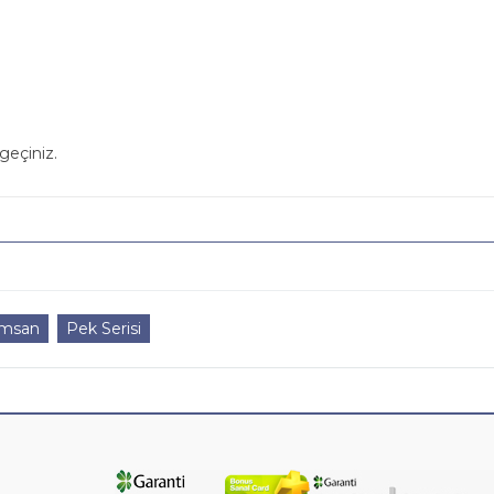
geçiniz.
emsan
Pek Serisi