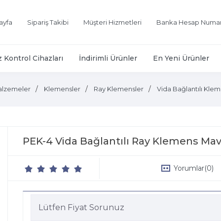
ayfa
Sipariş Takibi
Müşteri Hizmetleri
Banka Hesap Numar
z Kontrol Cihazları
İndirimli Ürünler
En Yeni Ürünler
alzemeler
Klemensler
Ray Klemensler
Vida Bağlantılı Klem
PEK-4 Vida Bağlantılı Ray Klemens Ma
Yorumlar
(0)
Lütfen Fiyat Sorunuz