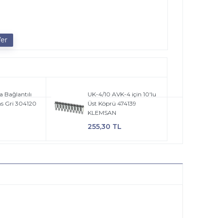
a Bağlantılı
UK-4/10 AVK-4 için 10'lu
s Gri 304120
Üst Köprü 474139
KLEMSAN
255,30 TL