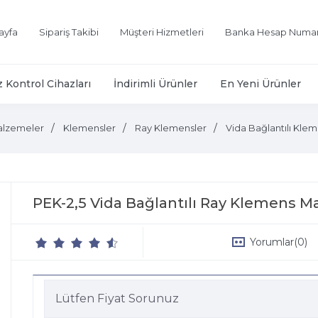
ayfa
Sipariş Takibi
Müşteri Hizmetleri
Banka Hesap Numar
z Kontrol Cihazları
İndirimli Ürünler
En Yeni Ürünler
alzemeler
Klemensler
Ray Klemensler
Vida Bağlantılı Klem
PEK-2,5 Vida Bağlantılı Ray Klemens 
Yorumlar
(0)
Lütfen Fiyat Sorunuz