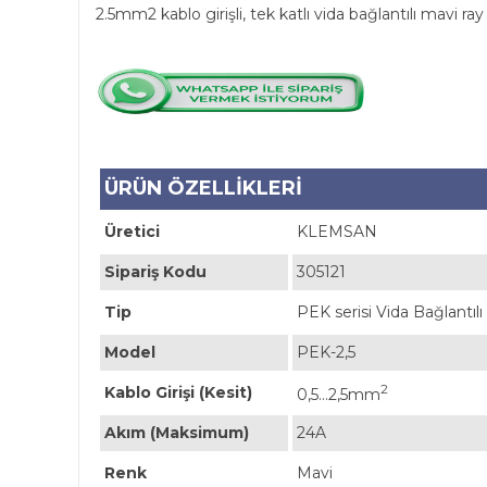
2.5mm2 kablo girişli, tek katlı vida bağlantılı mavi ra
ÜRÜN ÖZELLİKLERİ
Üretici
KLEMSAN
Sipariş Kodu
305121
Tip
PEK serisi Vida Bağlantı
Model
PEK-2,5
2
Kablo Girişi (Kesit)
0,5...2,5mm
Akım (Maksimum)
24A
Renk
Mavi