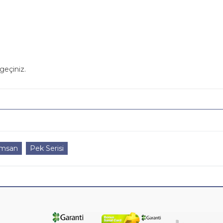
geçiniz.
emsan
Pek Serisi