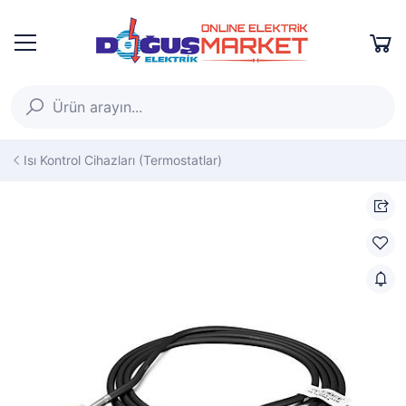
Isı Kontrol Cihazları (Termostatlar)