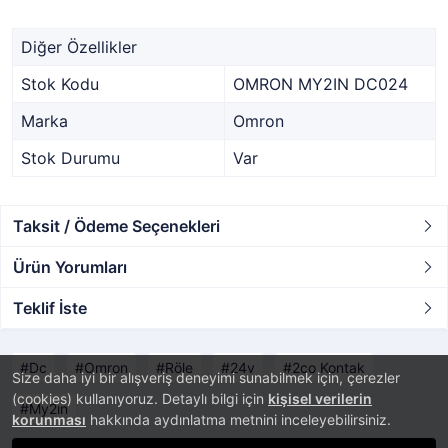
Diğer Özellikler
Stok Kodu
OMRON MY2IN DC024
Marka
Omron
Stok Durumu
Var
Taksit / Ödeme Seçenekleri
Ürün Yorumları
Teklif İste
Dc
Omron
Röle
24v
2co Kontak
Size daha iyi bir alışveriş deneyimi sunabilmek için, çerezler
(cookies) kullanıyoruz. Detaylı bilgi için
kişisel verilerin
My2ın
korunması
hakkında aydınlatma metnini inceleyebilirsiniz.