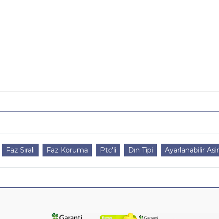
Faz Sıralı
Faz Koruma
Ptc'li
Dın Tipi
Ayarlanabilir As