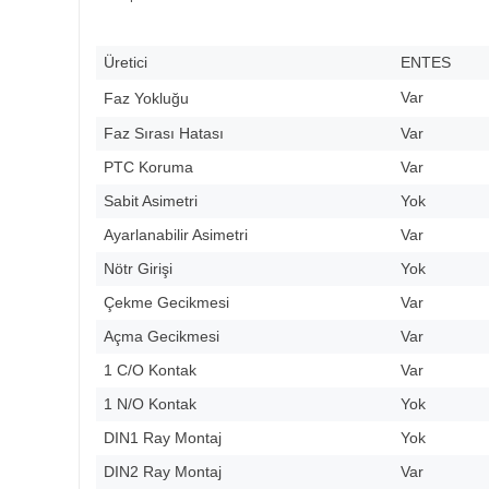
Üretici
ENTES
Var
Faz Yokluğu
Faz Sırası Hatası
Var
PTC Koruma
Var
Sabit Asimetri
Yok
Ayarlanabilir Asimetri
Var
Nötr Girişi
Yok
Çekme Gecikmesi
Var
Açma Gecikmesi
Var
1 C/O Kontak
Var
1 N/O Kontak
Yok
DIN1 Ray Montaj
Yok
DIN2 Ray Montaj
Var