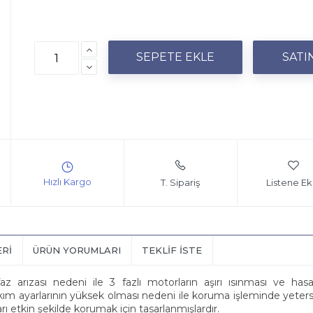
T. Sipariş
Listene Ek
ERI
ÜRÜN YORUMLARI
TEKLIF İSTE
 faz arızası nedeni ile 3 fazlı motorların aşırı ısınması ve h
ım ayarlarının yüksek olması nedeni ile koruma işleminde yeter
ı etkin şekilde korumak için tasarlanmışlardır.