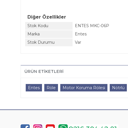
Diğer Özellikler
Stok Kodu
ENTES MKC-06P
Marka
Entes
Stok Durumu
Var
ÜRÜN ETIKETLERI
Entes
Röle
Motor Koruma Rölesi
Nötrlü