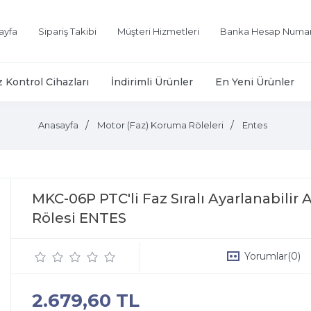
ayfa
Sipariş Takibi
Müşteri Hizmetleri
Banka Hesap Numar
z Kontrol Cihazları
İndirimli Ürünler
En Yeni Ürünler
Anasayfa
Motor (Faz) Koruma Röleleri
Entes
MKC-06P PTC'li Faz Sıralı Ayarlanabilir
Rölesi ENTES
Yorumlar
(0)
2.679,60 TL