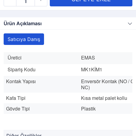
Ürün Açıklaması
Satıcıya Danış
Üretici
EMAS
Sipariş Kodu
MK1KİM1
Kontak Yapısı
Enversör Kontak (
NO / C
NC
)
Kafa Tipi
Kısa metal palet kollu
Gövde Tipi
Plastik
Diğer Özellikler