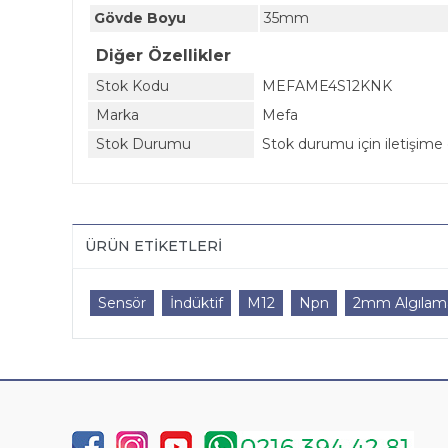
Gövde Boyu
35mm
Diğer Özellikler
Stok Kodu
MEFAME4S12KNK
Marka
Mefa
Stok Durumu
Stok durumu için iletişime 
ÜRÜN ETIKETLERI
Sensör
İndüktif
M12
Npn
2mm Algılam