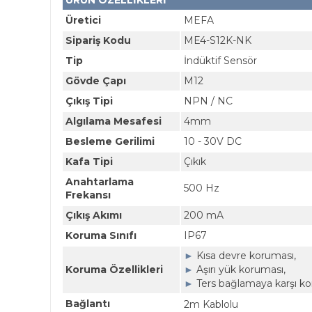
ÜRÜN ÖZELLİKLERİ
Üretici
MEFA
Sipariş Kodu
ME4-S12K-NK
Tip
İndüktif Sensör
Gövde Çapı
M12
Çıkış Tipi
NPN / NC
Algılama Mesafesi
4mm
Besleme Gerilimi
10 - 30V DC
Kafa Tipi
Çıkık
Anahtarlama
500 Hz
Frekansı
Çıkış Akımı
200 mA
Koruma Sınıfı
IP67
►
Kısa devre koruması,
Koruma Özellikleri
►
Aşırı yük koruması,
►
Ters bağlamaya karşı k
Bağlantı
2m Kablolu