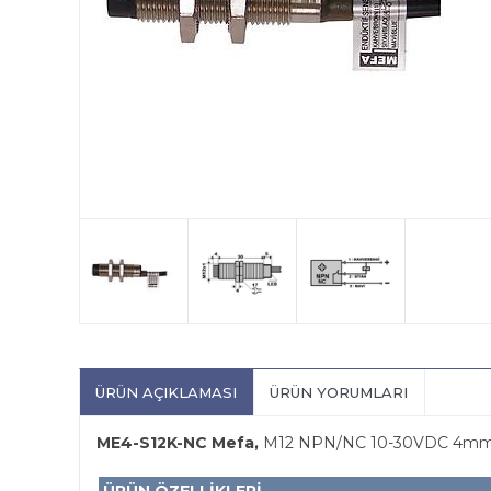
ÜRÜN AÇIKLAMASI
ÜRÜN YORUMLARI
ME4-S12K-NC Mefa,
M12 NPN/NC 10-30VDC 4mm algı