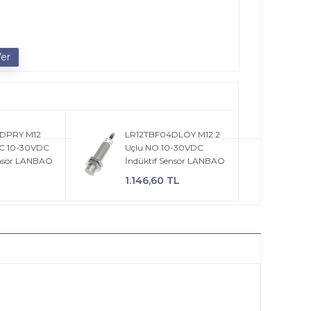
DPRY M12
LR12TBF04DLOY M12 2
C 10-30VDC
Uçlu NO 10-30VDC
ensör LANBAO
İndüktif Sensör LANBAO
L
1.146,60 TL