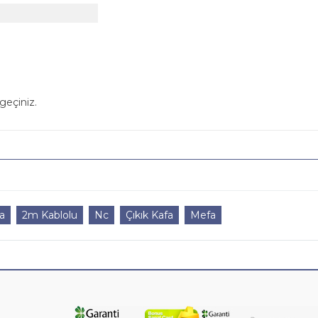
geçiniz.
a
2m Kablolu
Nc
Çıkık Kafa
Mefa