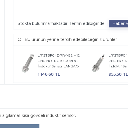
Stokta bulunmamaktadır. Temin edildiğinde
Bu ürünün yerine tercih edebileceğiniz ürünler
LR12TBF04DPRY-E2 M12
LR12TBF04
PNP NO+NC 10-30VDC
PNP NO+N
İndüktif Sensör LANBAO
İndüktif S
1.146,60 TL
955,50 T
lamalı kısa gövdeli indüktif sensör.