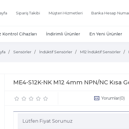
ayfa
Sipariş Takibi
Müşteri Hizmetleri
Banka Hesap Numar
z Kontrol Cihazları
İndirimli Ürünler
En Yeni Ürünler
yfa
Sensörler
İndüktif Sensörler
M12 İndüktif Sensörler
ME4-S12K-NK M12 4mm NPN/NC Kısa Gö
Yorumlar
(0)
Lütfen Fiyat Sorunuz