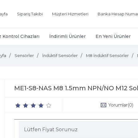
ayfa
Sipariş Takibi
Müşteri Hizmetleri
Banka Hesap Numar
z Kontrol Cihazları
İndirimli Ürünler
En Yeni Ürünler
yfa
Sensörler
İndüktif Sensörler
M8 İndüktif Sensörler
ME1-S8-NAS M8 1.5mm NPN/NO M12 Soke
Yorumlar
(0)
Lütfen Fiyat Sorunuz