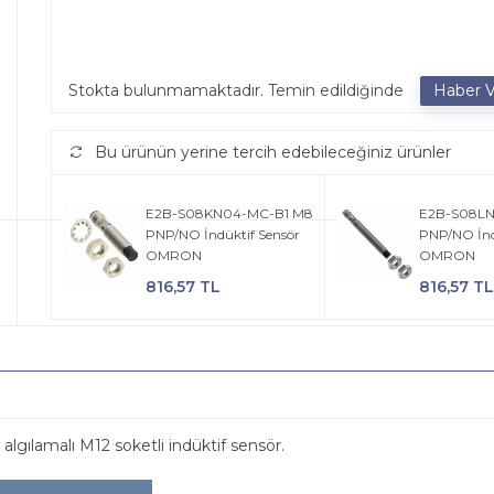
Stokta bulunmamaktadır. Temin edildiğinde
Bu ürünün yerine tercih edebileceğiniz ürünler
E2B-S08KN04-MC-B1 M8
E2B-S08LN
PNP/NO İndüktif Sensör
PNP/NO İnd
OMRON
OMRON
816,57 TL
816,57 TL
lamalı M12 soketli indüktif sensör.