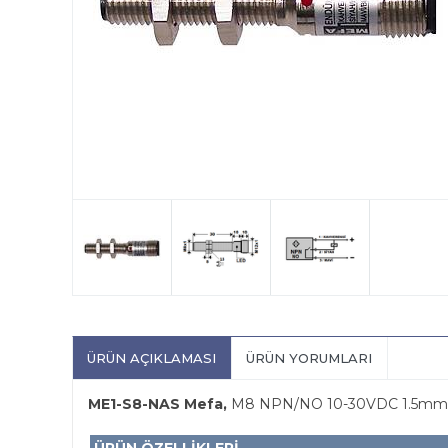
ÜRÜN AÇIKLAMASI
ÜRÜN YORUMLARI
ME1-S8-NAS Mefa,
M8 NPN/NO 10-30VDC 1.5mm algı