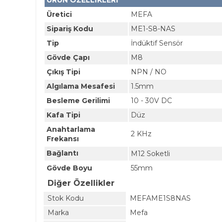
ÜRÜN ÖZELLİKLERİ
Üretici
MEFA
Sipariş Kodu
ME1-S8-NAS
Tip
İndüktif Sensör
Gövde Çapı
M8
Çıkış Tipi
NPN / NO
Algılama Mesafesi
1.5mm
Besleme Gerilimi
10 - 30V DC
Kafa Tipi
Düz
Anahtarlama
2 KHz
Frekansı
Bağlantı
M12 Soketli
Gövde Boyu
55mm
Diğer Özellikler
Stok Kodu
MEFAME1S8NAS
Marka
Mefa