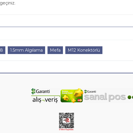
geçiniz.
8
1.5mm Algılama
Mefa
M12 Konektörlü