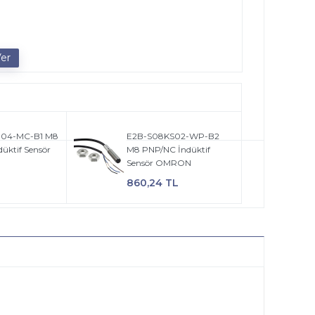
04-MC-B1 M8
E2B-S08KS02-WP-B2
üktif Sensör
M8 PNP/NC İndüktif
Sensör OMRON
860,24 TL