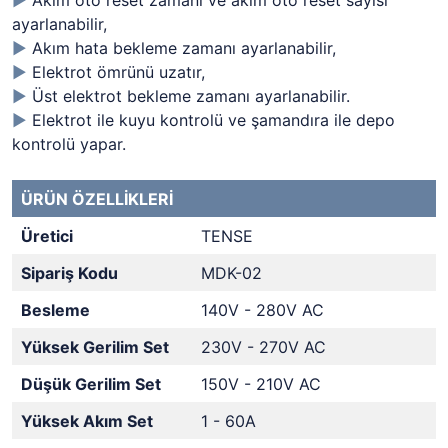
►
Akım oto reset zamanı ve akım oto reset sayısı
ayarlanabilir,
►
Akım hata bekleme zamanı ayarlanabilir,
►
Elektrot ömrünü uzatır,
►
Üst elektrot bekleme zamanı ayarlanabilir.
►
Elektrot ile kuyu kontrolü ve şamandıra ile depo
kontrolü yapar.
ÜRÜN ÖZELLİKLERİ
Üretici
TENSE
Sipariş Kodu
MDK-02
Besleme
140V - 280V AC
Yüksek Gerilim Set
230V - 270V AC
Düşük Gerilim Set
150V - 210V AC
Yüksek Akım Set
1 - 60A