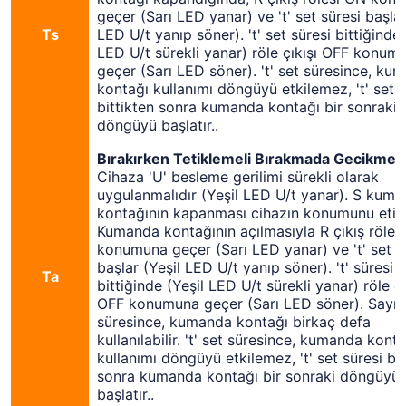
geçer (Sarı LED yanar) ve 't' set süresi başlar
Ts
LED U/t yanıp söner). 't' set süresi bittiğinde 
LED U/t sürekli yanar) röle çıkışı OFF konum
geçer (Sarı LED söner). 't' set süresince, ku
kontağı kullanımı döngüyü etkilemez, 't' set s
bittikten sonra kumanda kontağı bir sonraki
döngüyü başlatır..
Bırakırken Tetiklemeli Bırakmada Gecikmeli
Cihaza 'U' besleme gerilimi sürekli olarak
uygulanmalıdır (Yeşil LED U/t yanar). S kum
kontağının kapanması cihazın konumunu etil
Kumanda kontağının açılmasıyla R çıkış röles
konumuna geçer (Sarı LED yanar) ve 't' set s
başlar (Yeşil LED U/t yanıp söner). 't' süresi
Ta
bittiğinde (Yeşil LED U/t sürekli yanar) röle çı
OFF konumuna geçer (Sarı LED söner). Say
süresince, kumanda kontağı birkaç defa
kullanılabilir. 't' set süresince, kumanda konta
kullanımı döngüyü etkilemez, 't' set süresi bit
sonra kumanda kontağı bir sonraki döngüyü
başlatır..