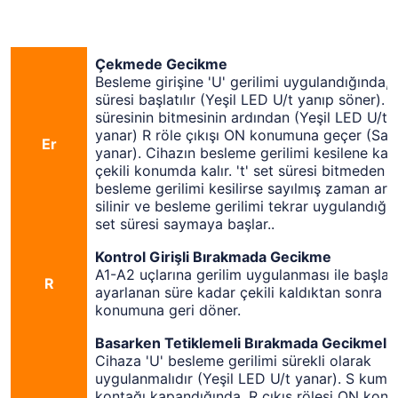
Çekmede Gecikme
Besleme girişine 'U' gerilimi uygulandığında, '
süresi başlatılır (Yeşil LED U/t yanıp söner). 't
süresinin bitmesinin ardından (Yeşil LED U/t s
yanar) R röle çıkışı ON konumuna geçer (Sar
Er
yanar). Cihazın besleme gerilimi kesilene kad
çekili konumda kalır. 't' set süresi bitmeden 
besleme gerilimi kesilirse sayılmış zaman aral
silinir ve besleme gerilimi tekrar uygulandığın
set süresi saymaya başlar..
Kontrol Girişli Bırakmada Gecikme
A1-A2 uçlarına gerilim uygulanması ile başlar,
R
ayarlanan süre kadar çekili kaldıktan sonra il
konumuna geri döner.
Basarken Tetiklemeli Bırakmada Gecikmeli
Cihaza 'U' besleme gerilimi sürekli olarak
uygulanmalıdır (Yeşil LED U/t yanar). S kum
kontağı kapandığında, R çıkış rölesi ON kon