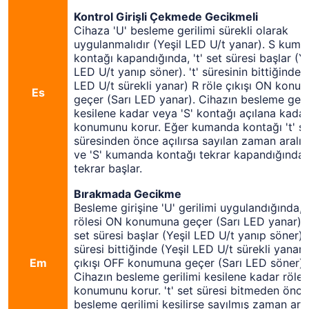
Kontrol Girişli Çekmede Gecikmeli
Cihaza 'U' besleme gerilimi sürekli olarak
uygulanmalıdır (Yeşil LED U/t yanar). S kum
kontağı kapandığında, 't' set süresi başlar (Ye
LED U/t yanıp söner). 't' süresinin bittiğinde (
LED U/t sürekli yanar) R röle çıkışı ON konu
Es
geçer (Sarı LED yanar). Cihazın besleme geri
kesilene kadar veya 'S' kontağı açılana kadar
konumunu korur. Eğer kumanda kontağı 't' s
süresinden önce açılırsa sayılan zaman aralığı 
ve 'S' kumanda kontağı tekrar kapandığında 
tekrar başlar.
Bırakmada Gecikme
Besleme girişine 'U' gerilimi uygulandığında, 
rölesi ON konumuna geçer (Sarı LED yanar) ve
set süresi başlar (Yeşil LED U/t yanıp söner). '
süresi bittiğinde (Yeşil LED U/t sürekli yanar)
Em
çıkışı OFF konumuna geçer (Sarı LED söner).
Cihazın besleme gerilimi kesilene kadar röle
konumunu korur. 't' set süresi bitmeden önce
besleme gerilimi kesilirse sayılmış zaman aral