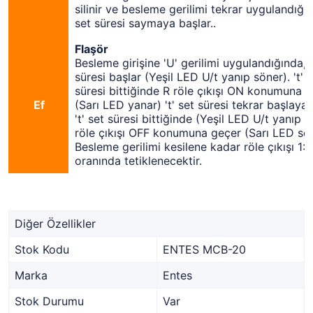
silinir ve besleme gerilimi tekrar uygulandığın
set süresi saymaya başlar..
Flaşör
Besleme girişine 'U' gerilimi uygulandığında, '
süresi başlar (Yeşil LED U/t yanıp söner). 't' s
süresi bittiğinde R röle çıkışı ON konumuna 
Ef
(Sarı LED yanar) 't' set süresi tekrar başlayac
't' set süresi bittiğinde (Yeşil LED U/t yanıp 
röle çıkışı OFF konumuna geçer (Sarı LED sön
Besleme gerilimi kesilene kadar röle çıkışı 1:1
oranında tetiklenecektir.
Diğer Özellikler
Stok Kodu
ENTES MCB-20
Marka
Entes
Stok Durumu
Var