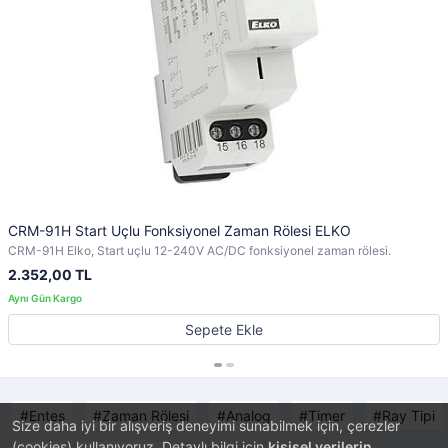
CRM-91H Start Uçlu Fonksiyonel Zaman Rölesi ELKO
CRM-91H Elko, Start uçlu 12-240V AC/DC fonksiyonel zaman rölesi.
2.352,00 TL
Sepete Ekle
Entes
Zaman Rölesi
Analog
Timer
Ray Tipi
Size daha iyi bir alışveriş deneyimi sunabilmek için, çerezler
(cookies) kullanıyoruz. Detaylı bilgi için
kişisel verilerin