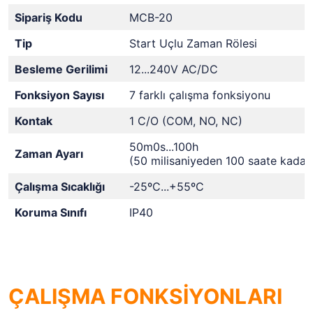
Sipariş Kodu
MCB-20
Tip
Start Uçlu Zaman Rölesi
Besleme Gerilimi
12...240V AC/DC
Fonksiyon Sayısı
7 farklı çalışma fonksiyonu
Kontak
1 C/O (COM, NO, NC)
50m0s...100h
Zaman Ayarı
(50 milisaniyeden 100 saate kadar
Çalışma Sıcaklığı
-25ºC...+55ºC
Koruma Sınıfı
IP40
ÇALIŞMA FONKSİYONLARI