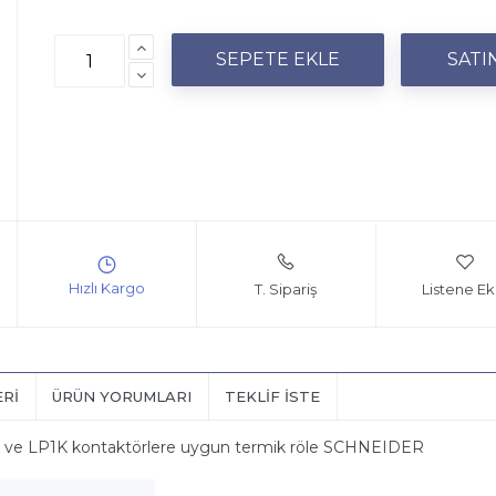
T. Sipariş
Listene Ek
ERI
ÜRÜN YORUMLARI
TEKLIF İSTE
C1K ve LP1K kontaktörlere uygun termik röle SCHNEIDER