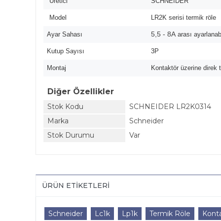
Üretici
SCHNEIDER
Model
LR2K serisi termik röle
5,5 - 8A
Ayar Sahası
arası ayarlanabi
Kutup Sayısı
3P
Montaj
Kontaktör üzerine direk t
Diğer Özellikler
Stok Kodu
SCHNEIDER LR2K0314
Marka
Schneider
Stok Durumu
Var
ÜRÜN ETIKETLERI
Schneider
Lc1k
Lp1k
Termik Röle
Kont