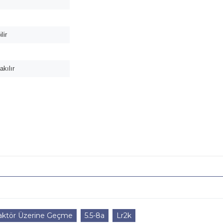
lir
akılır
aktör Üzerine Geçme
5.5-8a
Lr2k