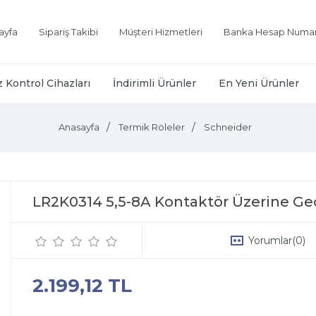
ayfa
Sipariş Takibi
Müşteri Hizmetleri
Banka Hesap Numar
z Kontrol Cihazları
İndirimli Ürünler
En Yeni Ürünler
Anasayfa
Termik Röleler
Schneider
LR2K0314 5,5-8A Kontaktör Üzerine 
Yorumlar
(0)
2.199,12 TL