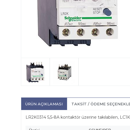
ÜRÜN AÇIKLAMASI
TAKSIT / ÖDEME SEÇENEKL
LR2K0314 5,5-8A kontaktör üzerine takılabilen, L