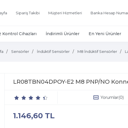
ayfa
Sipariş Takibi
Müşteri Hizmetleri
Banka Hesap Numar
z Kontrol Cihazları
İndirimli Ürünler
En Yeni Ürünler
fa
Sensörler
İndüktif Sensörler
M8 İndüktif Sensörler
L
LR08TBN04DPOY-E2 M8 PNP/NO Konnek
Yorumlar
(0)
1.146,60 TL