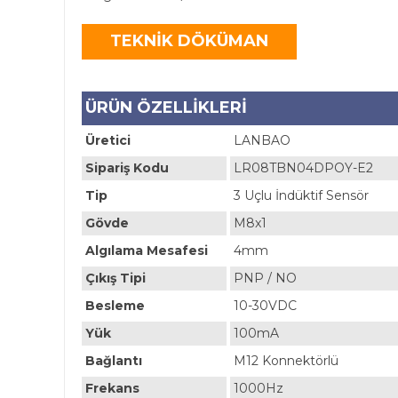
TEKNİK DÖKÜMAN
ÜRÜN ÖZELLİKLERİ
Üretici
LANBAO
Sipariş Kodu
LR08TBN04DPOY-E2
Tip
3 Uçlu İndüktif Sensör
Gövde
M8x1
Algılama Mesafesi
4mm
Çıkış Tipi
PNP / NO
Besleme
10-30VDC
Yük
100mA
Bağlantı
M12 Konnektörlü
Frekans
1000Hz