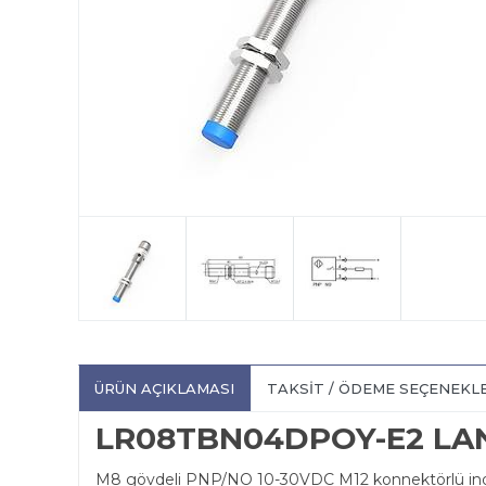
ÜRÜN AÇIKLAMASI
TAKSIT / ÖDEME SEÇENEKL
LR08TBN04DPOY-E2 L
M8 gövdeli PNP/NO 10-30VDC M12 konnektörlü indü