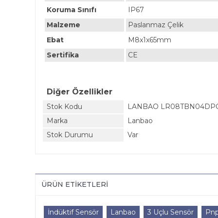
Koruma Sınıfı
IP67
Malzeme
Paslanmaz Çelik
Ebat
M8x1x65mm
Sertifika
CE
Diğer Özellikler
Stok Kodu
LANBAO LR08TBN04DPO
Marka
Lanbao
Stok Durumu
Var
ÜRÜN ETIKETLERI
İndüktif Sensör
Lanbao
3 Uçlu Sensör
Pnp