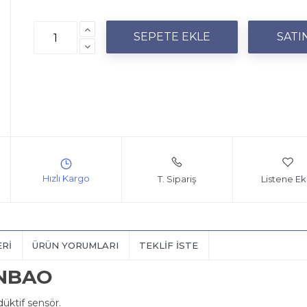
T. Sipariş
Listene Ek
ERI
ÜRÜN YORUMLARI
TEKLIF İSTE
ANBAO
ktif sensör.