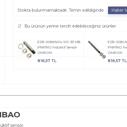
Stokta bulunmamaktadır. Temin edildiğinde
Bu ürünün yerine tercih edebileceğiniz ürünler
E2B-S08KN04-MC-B1 M8
E2B-S08LN
PNP/NO İndüktif Sensör
PNP/NO İnd
OMRON
OMRON
816,57 TL
816,57 TL
NBAO
ktif sensör.