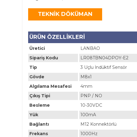
TEKNİK DÖKÜMAN
ÜRÜN ÖZELLİKLERİ
Üretici
LANBAO
Sipariş Kodu
LR08TBN04DPOY-E2
Tip
3 Uçlu İndüktif Sensör
Gövde
M8x1
Algılama Mesafesi
4mm
Çıkış Tipi
PNP / NO
Besleme
10-30VDC
Yük
100mA
Bağlantı
M12 Konnektörlü
Frekans
1000Hz