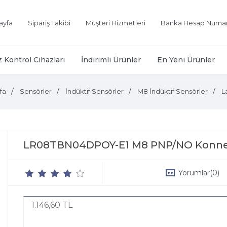
ayfa
Sipariş Takibi
Müşteri Hizmetleri
Banka Hesap Numar
z Kontrol Cihazları
İndirimli Ürünler
En Yeni Ürünler
fa
Sensörler
İndüktif Sensörler
M8 İndüktif Sensörler
L
LR08TBN04DPOY-E1 M8 PNP/NO Konnek
Yorumlar
(0)
1.146,60 TL