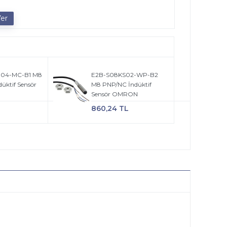
04-MC-B1 M8
E2B-S08KS02-WP-B2
üktif Sensör
M8 PNP/NC İndüktif
Sensör OMRON
860,24 TL