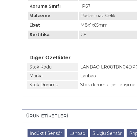
Koruma Sınıfı
IP67
Malzeme
Paslanmaz Çelik
Ebat
M8x1x65mm
Sertifika
CE
Diğer Özellikler
Stok Kodu
LANBAO LR08TBN04DPO
Marka
Lanbao
Stok Durumu
Stok durumu için iletişime 
ÜRÜN ETIKETLERI
İndüktif Sensör
Lanbao
3 Uçlu Sensör
Pnp