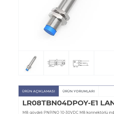
ÜRÜN AÇIKLAMASI
ÜRÜN YORUMLARI
LR08TBN04DPOY-E1 LA
M8 gövdeli PNP/NO 10-30VDC M8 konnektörlü indü