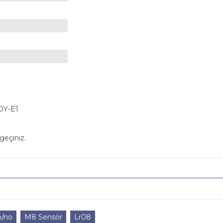
Y-E1
geçiniz.
/no
M8 Sensör
Lr08