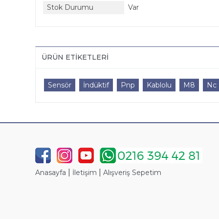
Stok Durumu
Var
ÜRÜN ETIKETLERI
Sensör
İndüktif
Pnp
Kablolu
M8
Nc
|
|
Anasayfa
İletişim
Alışveriş Sepetim