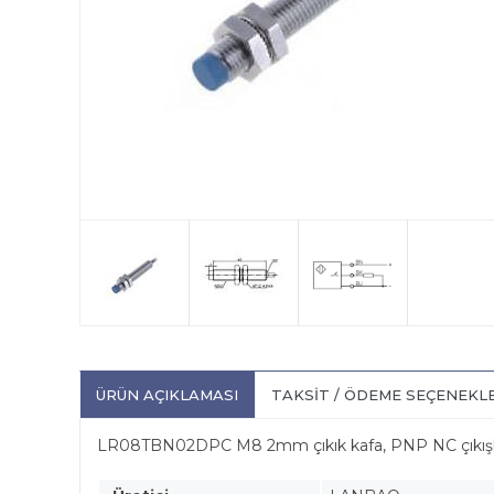
ÜRÜN AÇIKLAMASI
TAKSIT / ÖDEME SEÇENEKL
LR08TBN02DPC M8 2mm çıkık kafa, PNP NC çıkışlı