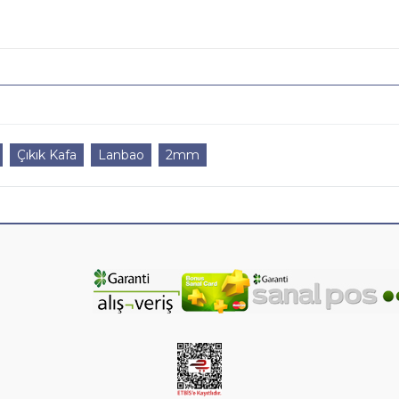
Çıkık Kafa
Lanbao
2mm