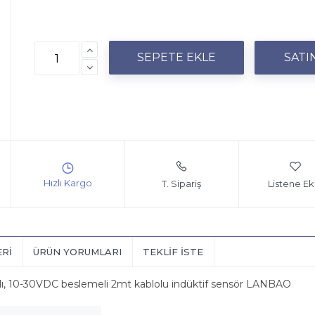
T. Sipariş
Listene Ek
ERI
ÜRÜN YORUMLARI
TEKLIF İSTE
, 10-30VDC beslemeli 2mt kablolu indüktif sensör LANBAO