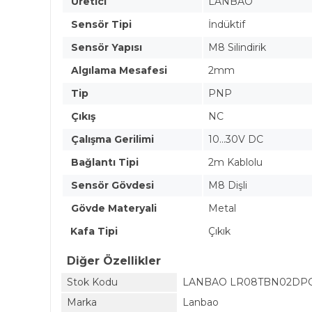
Üretici
LANBAO
Sensör Tipi
İndüktif
Sensör Yapısı
M8 Silindirik
Algılama Mesafesi
2mm
Tip
PNP
Çıkış
NC
Çalışma Gerilimi
10...30V DC
Bağlantı Tipi
2m Kablolu
Sensör Gövdesi
M8 Dişli
Gövde Materyali
Metal
Kafa Tipi
Çıkık
Diğer Özellikler
Stok Kodu
LANBAO LR08TBN02DP
Marka
Lanbao