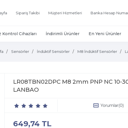
ayfa
Sipariş Takibi
Müşteri Hizmetleri
Banka Hesap Numar
z Kontrol Cihazları
İndirimli Ürünler
En Yeni Ürünler
fa
Sensörler
İndüktif Sensörler
M8 İndüktif Sensörler
L
LR08TBN02DPC M8 2mm PNP NC 10-30V
LANBAO
Yorumlar
(0)
649,74 TL