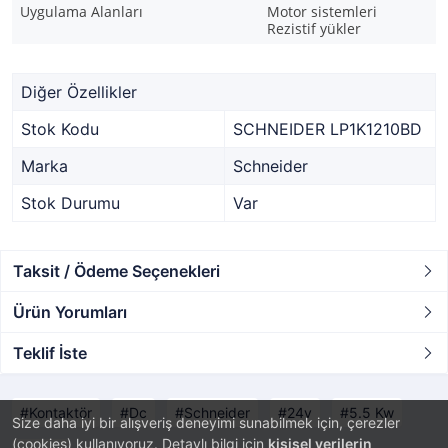
Uygulama Alanları
Motor sistemleri
Rezistif yükler
Diğer Özellikler
Stok Kodu
SCHNEIDER LP1K1210BD
Marka
Schneider
Stok Durumu
Var
Taksit / Ödeme Seçenekleri
Ürün Yorumları
Teklif İste
Kontaktör
Dc
Schneider
24v
5.5 Kw
Size daha iyi bir alışveriş deneyimi sunabilmek için, çerezler
(cookies) kullanıyoruz. Detaylı bilgi için
kişisel verilerin