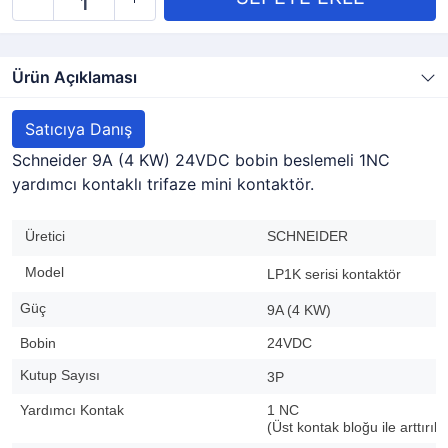
Ürün Açıklaması
Satıcıya Danış
Schneider 9A (4 KW) 24VDC bobin beslemeli 1NC
yardımcı kontaklı trifaze mini kontaktör.
Üretici
SCHNEIDER
Model
LP1K serisi kontaktör
Güç
9A (4 KW)
Bobin
24VDC
Kutup Sayısı
3P
Yardımcı Kontak
1 NC
(Üst kontak bloğu ile arttırılab