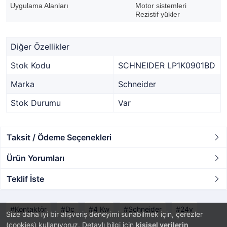
Uygulama Alanları
Motor sistemleri
Rezistif yükler
Diğer Özellikler
Stok Kodu
SCHNEIDER LP1K0901BD
Marka
Schneider
Stok Durumu
Var
Taksit / Ödeme Seçenekleri
Ürün Yorumları
Teklif İste
Kontaktör
Dc
4 Kw
Schneider
24v
Size daha iyi bir alışveriş deneyimi sunabilmek için, çerezler
(cookies) kullanıyoruz. Detaylı bilgi için
kişisel verilerin