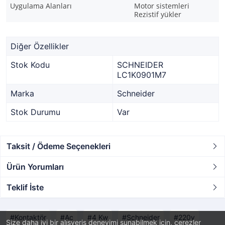
Uygulama Alanları
Motor sistemleri
Rezistif yükler
Diğer Özellikler
Stok Kodu
SCHNEIDER
LC1K0901M7
Marka
Schneider
Stok Durumu
Var
Taksit / Ödeme Seçenekleri
Ürün Yorumları
Teklif İste
Kontaktör
Ac
4 Kw
Schneider
220v
Size daha iyi bir alışveriş deneyimi sunabilmek için, çerezler