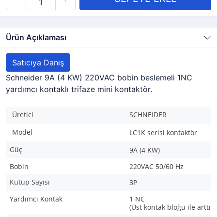
Ürün Açıklaması
Satıcıya Danış
Schneider 9A (4 KW) 220VAC bobin beslemeli 1NC
yardımcı kontaklı trifaze mini kontaktör.
Üretici
SCHNEIDER
Model
LC1K serisi kontaktör
Güç
9A (4 KW)
Bobin
220VAC 50/60 Hz
Kutup Sayısı
3P
Yardımcı Kontak
1 NC
(Üst kontak bloğu ile arttırıl