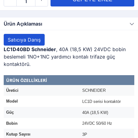
Ürün Açıklaması
Satıcıya Danış
LC1D40BD Schneider
, 40A (18,5 KW) 24VDC bobin
beslemeli 1NO+1NC yardımcı kontalı trifaze güç
kontaktörü.
ÜRÜN ÖZELLİKLERİ
Üretici
SCHNEIDER
Model
LC1D serisi kontaktör
Güç
40A (18,5 KW)
Bobin
24VDC 50/60 Hz
Kutup Sayısı
3P